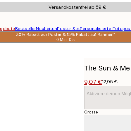
Versandkostenfrei ab 59 €
gebote
Bestseller
Neuheiten
Poster Set
Personalisierte Fotopos
30% Rabatt auf Poster & 15% Rabatt auf Rahmen*
0 Min.
0 s
Gültig
bis:
2026-
08-
06
The Sun & Me
9,07 €
12,95 €
Aktiviere deinen Mitg
Grösse