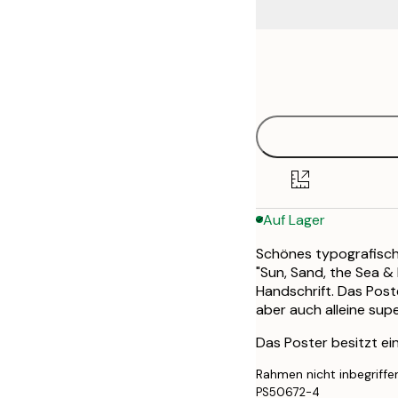
Frame
21x30 cm
options
40x50 cm
Auf Lager
Schönes typografisch
"Sun, Sand, the Sea & 
Handschrift. Das Post
aber auch alleine supe
Das Poster besitzt ei
Rahmen nicht inbegriffe
PS50672-4