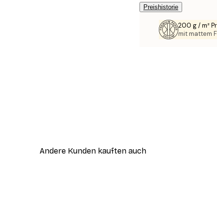
Preishistorie
200 g / m² 
mit mattem F
Andere Kunden kauften auch