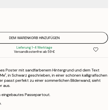
9
1
19
2
DEM WARENKORB HINZUFÜGEN
Lieferung 1-4 Werktage
Versandkostenfrei ab 59 €
es Poster mit sandfarbenem Hintergrund und dem Text
Me", in Schwarz geschrieben, in einer schönen kalligrafischen
er passt perfekt zu einer sommerlichen Bilderwand, sieht
r aus.
n eingebautes Passepartout.
n.