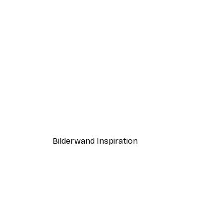
-30%*
Vögel am Strand Poster
Ab 9,07 €
12,95 €
Bilderwand Inspiration