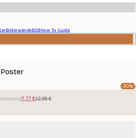
ter
Bilderwände
B2B
How To Guide
 Poster
-30%*
liedspreis
|
7,77 €
12,95 €