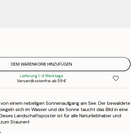
9
1
15
2
19
DEM WARENKORB HINZUFÜGEN
2
Lieferung 1-4 Werktage
19
Versandkostenfrei ab 59 €
2
23
3
von einem nebeligen Sonnenaufgang am See. Der bewaldete
30
4
iegeln sich im Wasser und die Sonne taucht das Bild in eine
eses Landschaftsposter ist für alle Naturliebhaber und
75
t zum Staunen!
n.