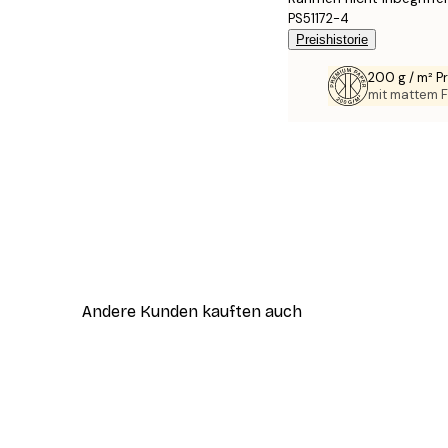
PS51172-4
Preishistorie
200 g / m² 
mit mattem F
Andere Kunden kauften auch