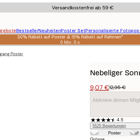
Versandkostenfrei ab 59 €
gebote
Bestseller
Neuheiten
Poster Set
Personalisierte Fotopos
30% Rabatt auf Poster & 15% Rabatt auf Rahmen*
0 Min.
0 s
Gültig
bis:
gang Poster
2026-
08-
06
Nebeliger So
9,07 €
12,95 €
Aktiviere deinen Mitg
4.5
5525
Bewertungen
Poster
Grösse