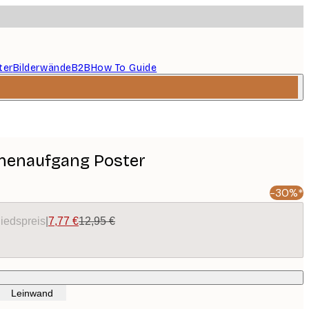
ter
Bilderwände
B2B
How To Guide
nnenaufgang Poster
-30%*
liedspreis
|
7,77 €
12,95 €
Leinwand