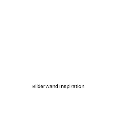
-30%*
Morgen Seeblick Poster
Ab 9,07 €
12,95 €
Bilderwand Inspiration