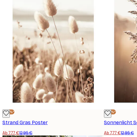
-40%*
-40%*
Strand Gras Poster
Sonnenlicht S
Ab 7,77 €
12,95 €
Ab 7,77 €
12,95 €