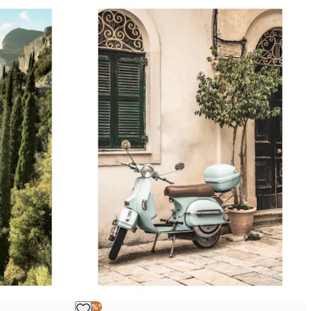
-40%*