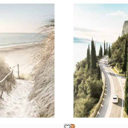
-40%*