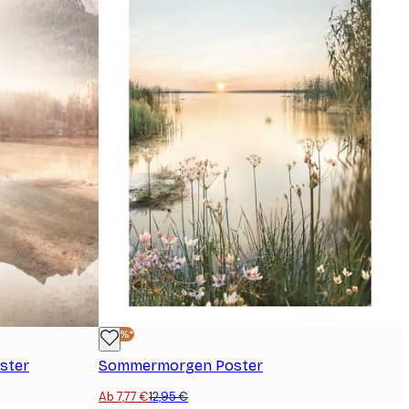
-40%*
ster
Sommermorgen Poster
Ab 7,77 €
12,95 €