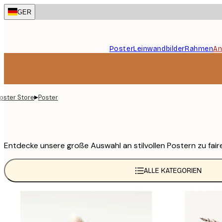
Skip
GER
to
main
content.
Poster
Leinwandbilder
Rahmen
An
▸
oster Store
Poster
Entdecke unsere große Auswahl an stilvollen Postern zu faire
ALLE KATEGORIEN