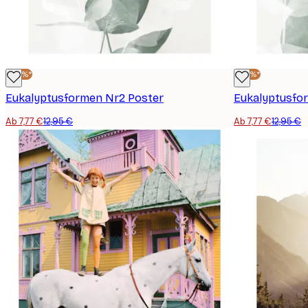
-40%*
-40%*
Eukalyptusformen Nr2 Poster
Eukalyptusfo
Ab 7,77 €
12,95 €
Ab 7,77 €
12,95 €