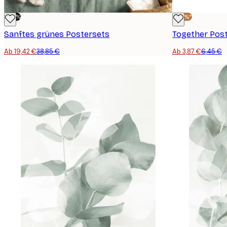
-50%
-40%*
Sanftes grünes Postersets
Together Pos
Ab 19,42 €
38,85 €
Ab 3,87 €
6,45 €