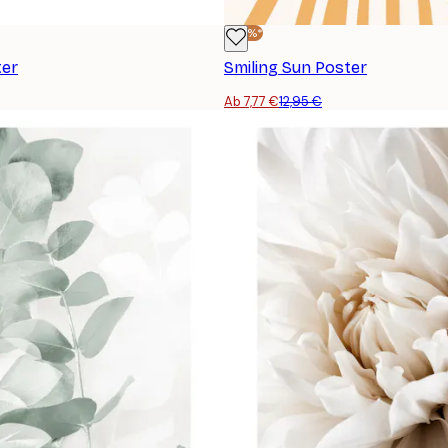
-40%*
ter
Smiling Sun Poster
Ab 7,77 €
12,95 €