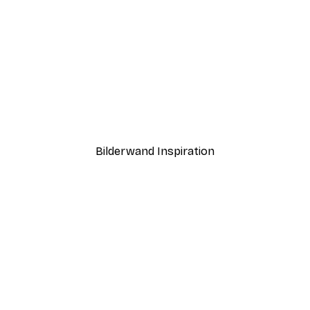
-40%*
l Poster
Verschneite Bäume Poste
Ab 3,87 €
6,45 €
Bilderwand Inspiration