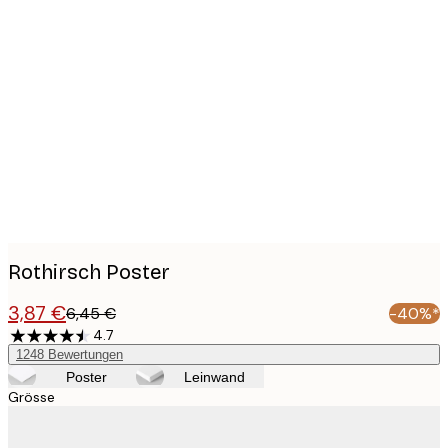
Product
images
Rothirsch Poster
3,87 €
6,45 €
-40%*
4.7
1248
Bewertungen
Poster
Leinwand
Grösse