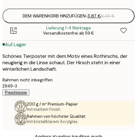
options
DEM WARENKORB HINZUFÜGEN
-
3,87 €
6,45 €
Lieferung 1-4 Werktage
Versandkostenfrei ab 59 €
Auf Lager
Schönes Tierposter mit dem Motiv eines Rothirschs, der
neugierig in die Linse schaut. Der Hirsch steht in einer
winterlichen Landschaft.
Rahmen nicht inbegriffen.
2949-3
Preishistorie
200 g / m² Premium-Papier
mit mattem Finish.
Rahmen von höchster Qualität
mit kristallklarem Acrylglas.
Andere Kunden kauften auch