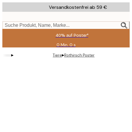
Skip
Versandkostenfrei ab 59 €
to
main
content.
Suche Produkt, Name, Marke...
40% auf Poster*
0 Min.
0 s
Gültig
bis:
▸
▸
Tiere
Rothirsch Poster
2026-
08-
09