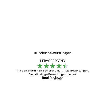
Kundenbewertungen
HERVORRAGEND
4.3 von 5 Sternen
Basierend auf 71423 Bewertungen.
Sieh dir einige Bewertungen hier an.
Verifizierter Käufer
Kundenbewertungen
Alles wie immer zügig, schnell, sicher
verpackt und ein stressfreier Einkauf