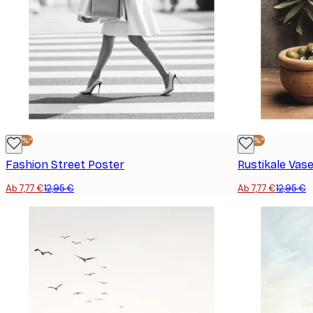
-40%*
-40%*
Fashion Street Poster
Rustikale Vas
Ab 7,77 €
12,95 €
Ab 7,77 €
12,95 €