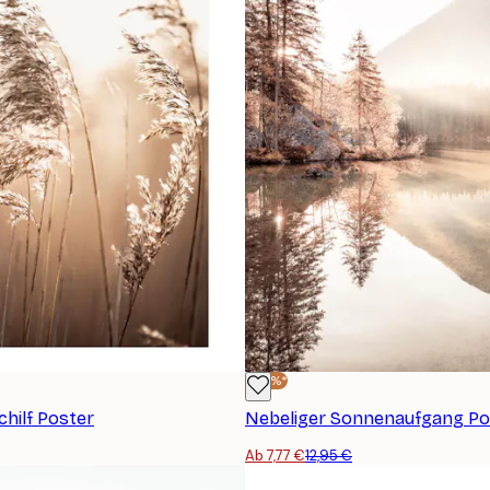
-40%*
chilf Poster
Nebeliger Sonnenaufgang Po
Ab 7,77 €
12,95 €