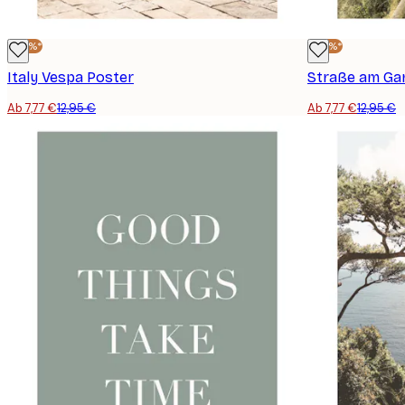
-40%*
-40%*
Italy Vespa Poster
Straße am Ga
Ab 7,77 €
12,95 €
Ab 7,77 €
12,95 €