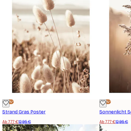
-40%*
-40%*
Strand Gras Poster
Sonnenlicht S
Ab 7,77 €
12,95 €
Ab 7,77 €
12,95 €