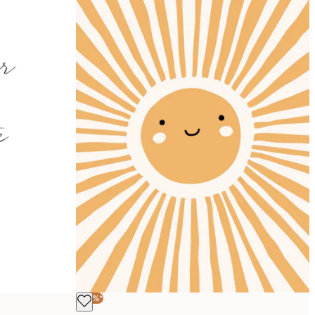
-40%*