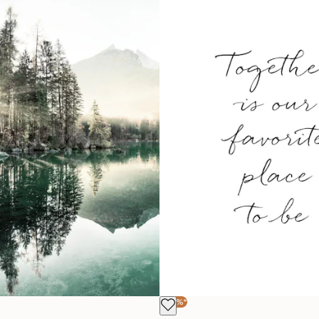
-40%*