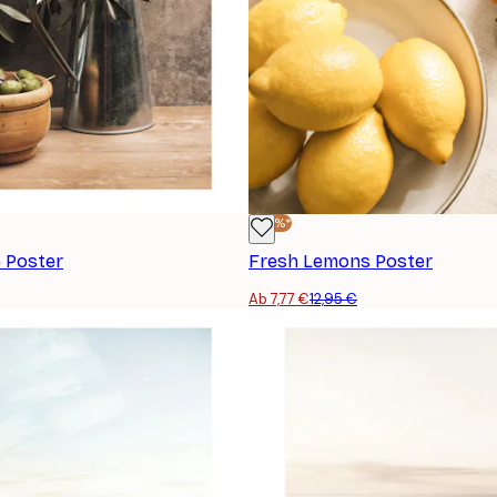
-40%*
e Poster
Fresh Lemons Poster
Ab 7,77 €
12,95 €