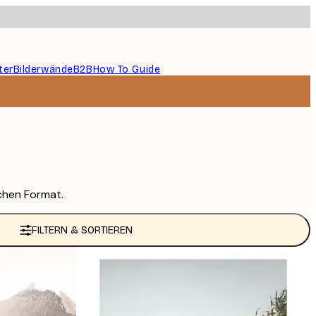
ter
Bilderwände
B2B
How To Guide
chen Format.
FILTERN & SORTIEREN