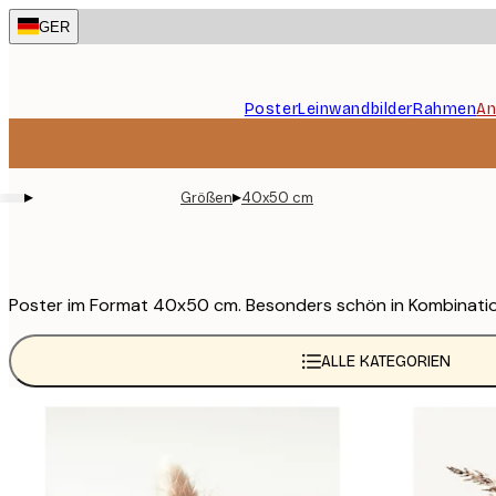
Skip
GER
to
main
content.
Poster
Leinwandbilder
Rahmen
An
▸
▸
Größen
40x50 cm
Poster im Format 40x50 cm. Besonders schön in Kombination
ALLE KATEGORIEN