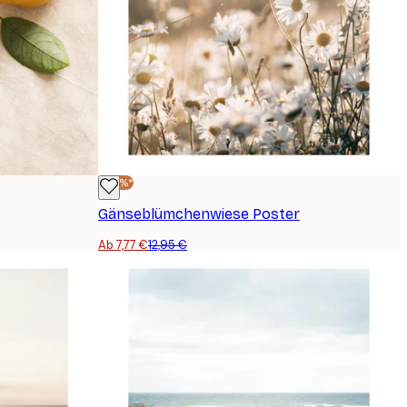
-40%*
Gänseblümchenwiese Poster
Ab 7,77 €
12,95 €