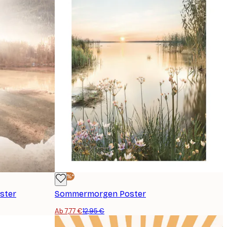
-40%*
ster
Sommermorgen Poster
Ab 7,77 €
12,95 €