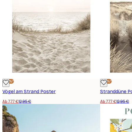
-40%*
-40%*
Vögel am Strand Poster
Stranddüne P
Ab 7,77 €
12,95 €
Ab 7,77 €
12,95 €