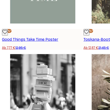
-40%*
-40%*
Good Things Take Time Poster
Toskana-Boot
Ab 7,77 €
12,95 €
Ab 12,87 €
21,45 €