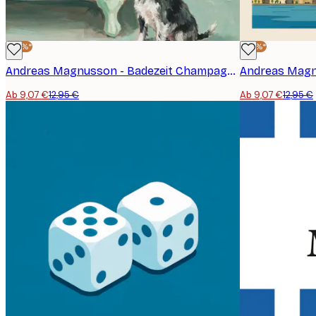
-30%*
-30%*
Andreas Magnusson - Badezeit Champagner Hund Poster
Andreas Magn
Ab 9,07 €
12,95 €
Ab 9,07 €
12,95 €
E-Mail
Datenschutzerklärung