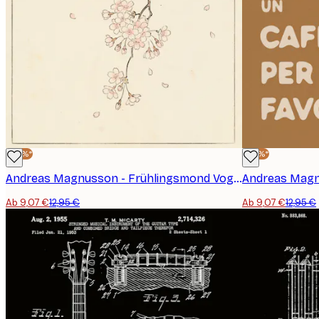
-30%*
-30%*
Andreas Magnusson - Frühlingsmond Vogel Blüten Poster
Ab 9,07 €
12,95 €
Ab 9,07 €
12,95 €