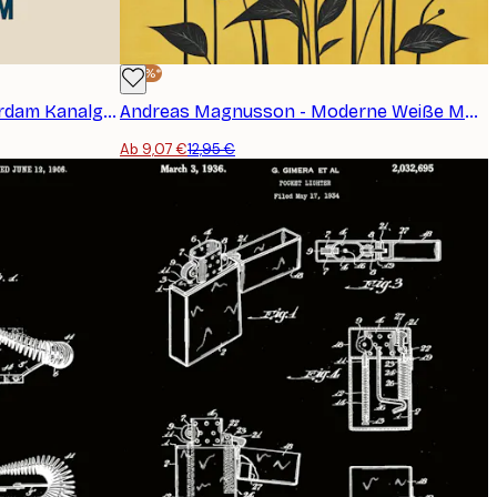
-30%*
Andreas Magnusson - Amsterdam Kanalglanz Poster
Andreas Magnusson - Moderne Weiße Mohnblumen Poster
Ab 9,07 €
12,95 €