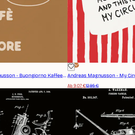
-30%*
Andreas Magnusson - Buongiorno Kaffeetasse Poster
Ab 9,07 €
12,95 €