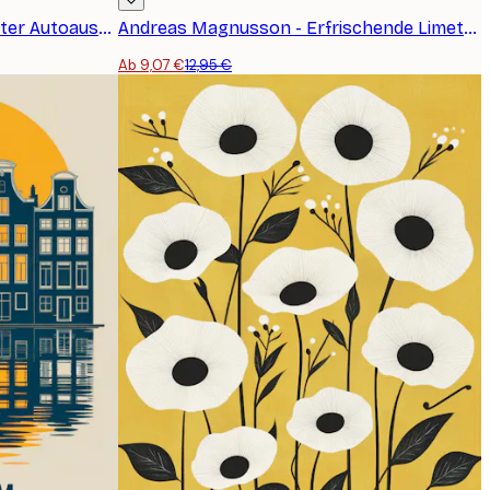
Andreas Magnusson - Eleganter Autoausstieg Poster
Andreas Magnusson - Erfrischende Limetten-Caipirinha Poster
Ab 9,07 €
12,95 €