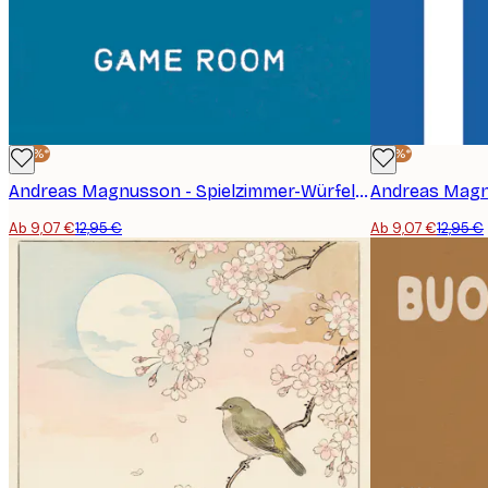
-30%*
-30%*
Andreas Magnusson - Spielzimmer-Würfel Poster
Ab 9,07 €
12,95 €
Ab 9,07 €
12,95 €