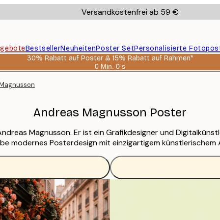
Versandkostenfrei ab 59 €
gebote
Bestseller
Neuheiten
Poster Set
Personalisierte Fotopos
30% Rabatt auf Poster & 15% Rabatt auf Rahmen*
0 Min.
0 s
Gültig
bis:
 Magnusson
2026-
08-
06
Andreas Magnusson Poster
reas Magnusson. Er ist ein Grafikdesigner und Digitalkünstle
Erlebe modernes Posterdesign mit einzigartigem künstlerischem