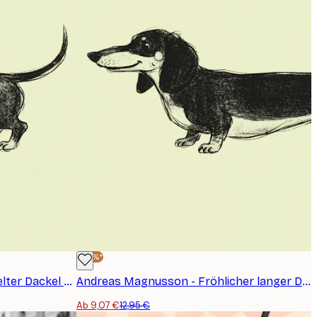
-30%*
Andreas Magnusson - Verspielter Dackel Poster
Andreas Magnusson - Fröhlicher langer Dackel Poster
Ab 9,07 €
12,95 €