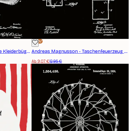
-30%*
Andreas Magnusson - Vintage Kleiderbügel Patent Poster
Andreas Magnusson - Taschenfeuerzeug Patent Poster
Ab 9,07 €
12,95 €