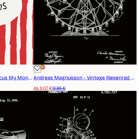
-30%*
Andreas Magnusson - My Circus My Monkeys Poster
Andreas Magnusson - Vintage Riesenrad Blaupause Poster
Ab 9,07 €
12,95 €