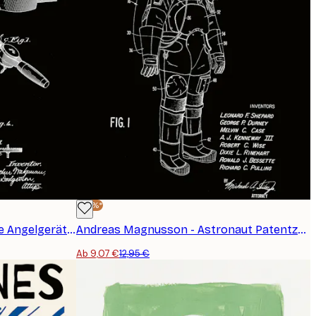
-30%*
Andreas Magnusson - Vintage Angelgeräte Patent Poster
Andreas Magnusson - Astronaut Patentzeichnung Poster
Ab 9,07 €
12,95 €