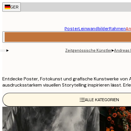
Skip
GER
to
main
content.
Poster
Leinwandbilder
Rahmen
An
▸
▸
Zeitgenössische Künstler
Andreas
Entdecke Poster, Fotokunst und grafische Kunstwerke von And
ausdrucksstarkem visuellen Storytelling inspirieren lässt. 
ALLE KATEGORIEN