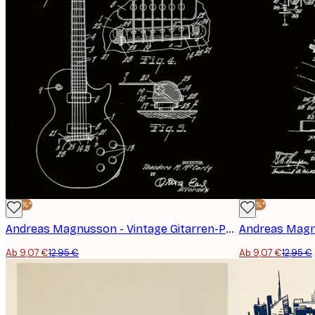
-30%*
-30%*
Andreas Magnusson - Vintage Gitarren-Patent Poster
Ab 9,07 €
12,95 €
Ab 9,07 €
12,95 €