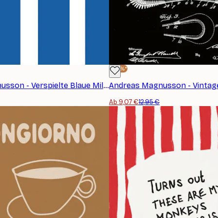
-30%*
Andreas Magnusson - Verspielte Blaue Milchkuh Poster
Ab 9,07 €
12,95 €