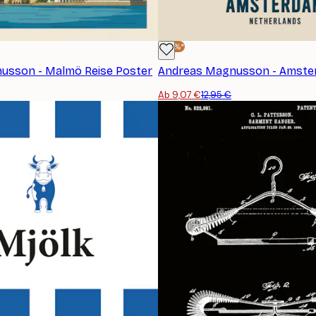
-30%*
usson - Malmö Reise Poster
Ab 9,07 €
12,95 €
ANMELDEN