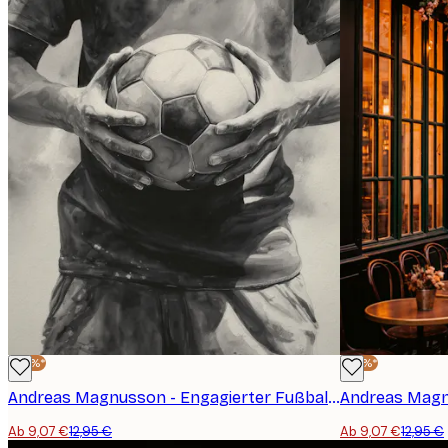
-30%*
-30%*
Andreas Magnusson - Engagierter Fußballspieler Poster
Ab 9,07 €
12,95 €
Ab 9,07 €
12,95 €