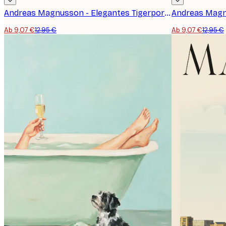
Andreas Magnusson - Elegantes Tigerporträt Poster
Ab 9,07 €
12,95 €
Ab 9,07 €
12,95 €