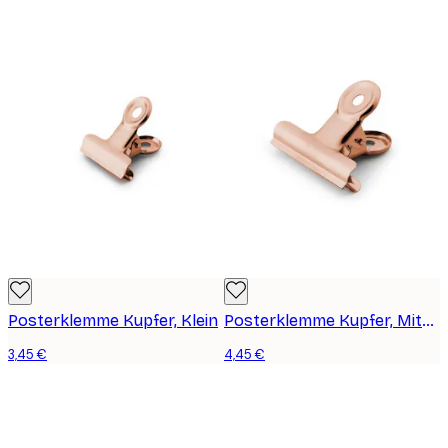
Posterklemme Kupfer, Klein
Posterklemme Kupfer, Mittelgroß
3,45 €
4,45 €