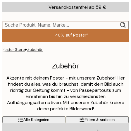
Skip
Versandkostenfrei ab 59 €
to
main
content.
Suche Produkt, Name, Marke...
40% auf Poster*
▸
Poster Store
Zubehör
Zubehör
Akzente mit deinem Poster - mit unserem Zubehör! Hier
findest du alles, was du brauchst, damit dein Bild auch
richtig zur Geltung kommt - von Passepartouts zum
Einrahmen bis hin zu verschiedensten
Aufhängungsalternativen. Mit unserem Zubehör kreiere
deine perfekte Bilderwand!
Alle Kategorien
Filtern & sortieren