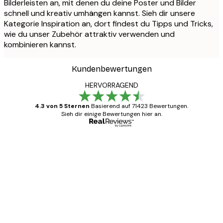
Bilderleisten an, mit denen du deine Poster und Bilder
schnell und kreativ umhängen kannst. Sieh dir unsere
Kategorie Inspiration an, dort findest du Tipps und Tricks,
wie du unser Zubehör attraktiv verwenden und
kombinieren kannst.
Kundenbewertungen
HERVORRAGEND
4.3 von 5 Sternen
Basierend auf 71423 Bewertungen.
Sieh dir einige Bewertungen hier an.
Verifizierter Käufer
Kundenbewertungen
Alles wie immer zügig, schnell, sicher
verpackt und ein stressfreier Einkauf
gewesen.
5 Jun
Edit D