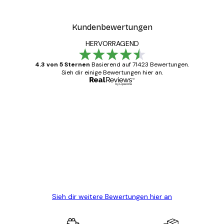
Kundenbewertungen
HERVORRAGEND
4.3 von 5 Sternen
Basierend auf 71423 Bewertungen.
Sieh dir einige Bewertungen hier an.
Verifizierter Käufer
Kundenbewertungen
Alles wie immer zügig, schnell, sicher
verpackt und ein stressfreier Einkauf
gewesen.
5 Jun
Edit D
Sieh dir weitere Bewertungen hier an