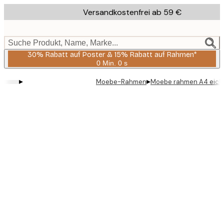
Skip
Versandkostenfrei ab 59 €
to
main
content.
Suche Produkt, Name, Marke...
30% Rabatt auf Poster & 15% Rabatt auf Rahmen*
0 Min.
0 s
Gültig
bis:
▸
▸
Moebe-Rahmen
Moebe rahmen A4 eich
2026-
08-
06