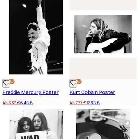
-40%*
-40%*
Freddie Mercury Poster
Kurt Cobain Poster
Ab 3,87 €
6,45 €
Ab 7,77 €
12,95 €