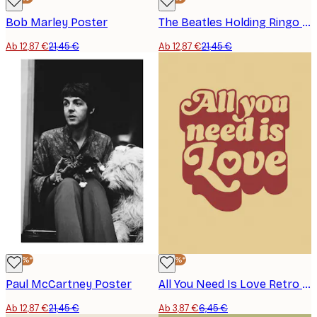
Bob Marley Poster
The Beatles Holding Ringo Starr Poster
Ab 12,87 €
21,45 €
Ab 12,87 €
21,45 €
-40%*
-40%*
Paul McCartney Poster
All You Need Is Love Retro Poster
Ab 12,87 €
21,45 €
Ab 3,87 €
6,45 €