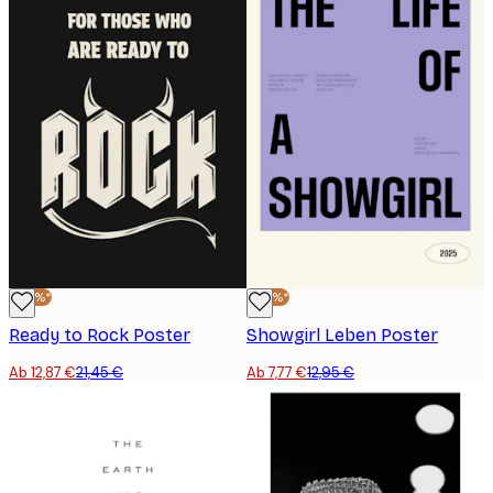
-40%*
-40%*
Ready to Rock Poster
Showgirl Leben Poster
Ab 12,87 €
21,45 €
Ab 7,77 €
12,95 €