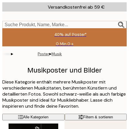
Skip
Versandkostenfrei ab 59 €
to
main
content.
Suche Produkt, Name, Marke...
40% auf Poster*
0 Min.
0 s
Gültig
bis:
▸
▸
Poster
Musik
2026-
08-
09
Musikposter und Bilder
Diese Kategorie enthält mehrere Musikposter mit
verschiedenen Musikzitaten, berühmten Künstlern und
detaillierten Fotos. Sowohl schwarz-weiße als auch farbige
Musikposter sind ideal für Musikliebhaber. Lasse dich
inspirieren und finde deine Favoriten.
Alle Kategorien
Filtern & sortieren