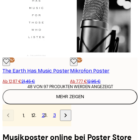
-40%*
-40%*
The Earth Has Music Poster
Mikrofon Poster
Ab 12,87 €
21,45 €
Ab 7,77 €
12,95 €
48 VON 97 PRODUKTEN WERDEN ANGEZEIGT
MEHR ZEIGEN
2
3
1
Musikposter online bei Poster Store