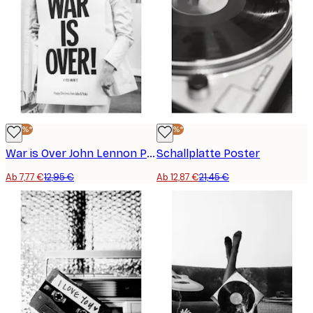
-40%*
-40%*
War is Over John Lennon Poster
Schallplatte Poster
Ab 7,77 €
12,95 €
Ab 12,87 €
21,45 €