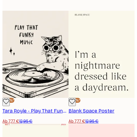
-40%*
-40%*
Tara Royle - Play That Funky Cat Poster
Blank Space Poster
Ab 7,77 €
12,95 €
Ab 7,77 €
12,95 €