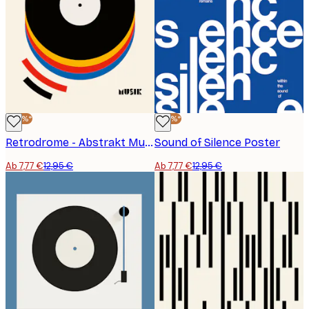
-40%*
-40%*
Retrodrome - Abstrakt Musik Vinyl Poster
Sound of Silence Poster
Ab 7,77 €
12,95 €
Ab 7,77 €
12,95 €