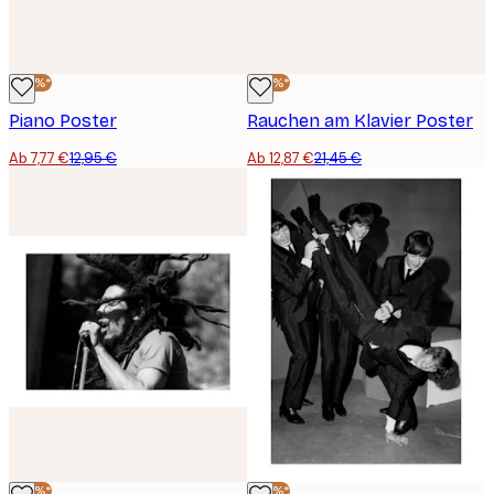
-40%*
-40%*
Piano Poster
Rauchen am Klavier Poster
Ab 7,77 €
12,95 €
Ab 12,87 €
21,45 €
-40%*
-40%*