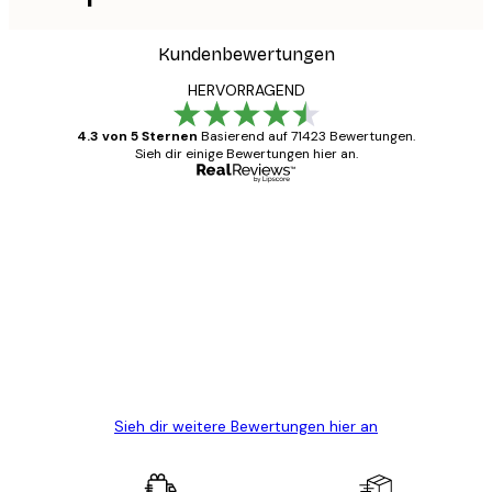
Kundenbewertungen
HERVORRAGEND
4.3 von 5 Sternen
Basierend auf 71423 Bewertungen.
Sieh dir einige Bewertungen hier an.
Verifizierter Käufer
Kundenbewertungen
Alles wie immer zügig, schnell, sicher
verpackt und ein stressfreier Einkauf
gewesen.
5 Jun
Edit D
Sieh dir weitere Bewertungen hier an