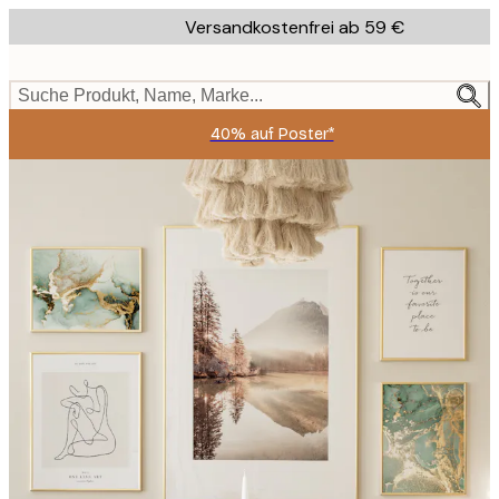
Skip
Versandkostenfrei ab 59 €
to
main
content.
Suche Produkt, Name, Marke...
40% auf Poster*