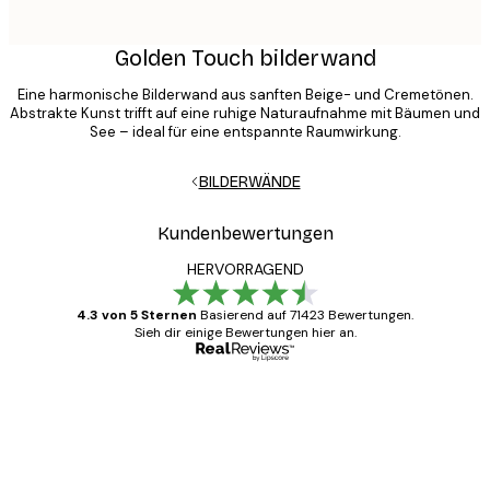
Golden Touch bilderwand
Eine harmonische Bilderwand aus sanften Beige- und Cremetönen.
Abstrakte Kunst trifft auf eine ruhige Naturaufnahme mit Bäumen und
See – ideal für eine entspannte Raumwirkung.
BILDERWÄNDE
Kundenbewertungen
HERVORRAGEND
4.3 von 5 Sternen
Basierend auf 71423 Bewertungen.
Sieh dir einige Bewertungen hier an.
Verifizierter Käufer
Kundenbewertungen
Alles wie immer zügig, schnell, sicher
verpackt und ein stressfreier Einkauf
gewesen.