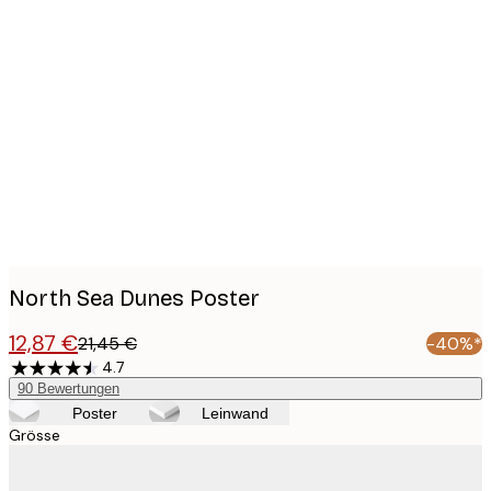
Product
images
North Sea Dunes Poster
12,87 €
21,45 €
-40%*
4.7
90
Bewertungen
Poster
Leinwand
Grösse