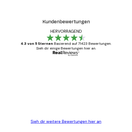
Kundenbewertungen
HERVORRAGEND
4.3 von 5 Sternen
Basierend auf 71423 Bewertungen.
Sieh dir einige Bewertungen hier an.
Verifizierter Käufer
Kundenbewertungen
Alles wie immer zügig, schnell, sicher
verpackt und ein stressfreier Einkauf
gewesen.
5 Jun
Edit D
Sieh dir weitere Bewertungen hier an