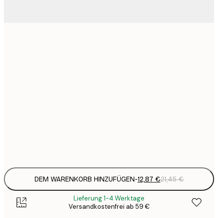
12
30x40 cm
2
16
40x50 cm
2
19
50x70 cm
3
26
70x100 cm
4
Frame
options
DEM WARENKORB HINZUFÜGEN
-
12,87 €
21,45 €
Lieferung 1-4 Werktage
Versandkostenfrei ab 59 €