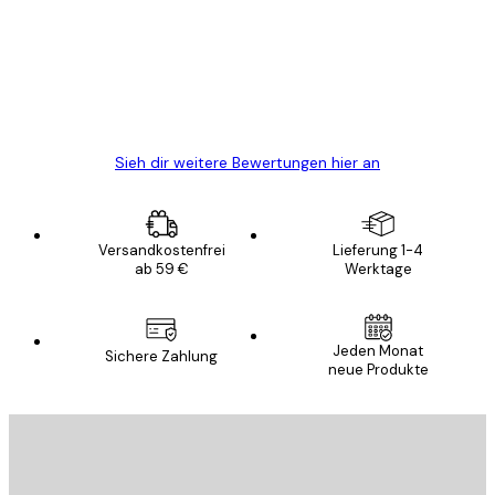
Alles wie immer zügig, schnell, sicher
verpackt und ein stressfreier Einkauf
gewesen.
5 Jun
Edit D
Sieh dir weitere Bewertungen hier an
Versandkostenfrei
Lieferung 1-4
ab 59 €
Werktage
E-Mail
Jeden Monat
Sichere Zahlung
neue Produkte
ANMELDEN
Datenschutzerklärung