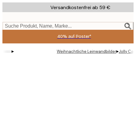
Skip
Versandkostenfrei ab 59 €
to
main
content.
Suche Produkt, Name, Marke...
40% auf Poster*
▸
▸
Weihnachtliche Leinwandbilder
Jolly Ca