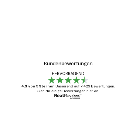
-40%*
ter
Boat in the lake Poster
Ab 7,77 €
12,95 €
Kundenbewertungen
HERVORRAGEND
4.3 von 5 Sternen
Basierend auf 71423 Bewertungen.
Sieh dir einige Bewertungen hier an.
Verifizierter Käufer
Kundenbewertungen
Alles wie immer zügig, schnell, sicher
verpackt und ein stressfreier Einkauf
gewesen.