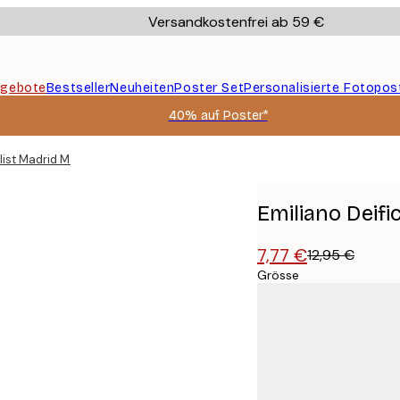
Versandkostenfrei ab 59 €
gebote
Bestseller
Neuheiten
Poster Set
Personalisierte Fotopos
40% auf Poster*
alist Madrid Map Poster
Emiliano Deifi
7,77 €
12,95 €
Grösse