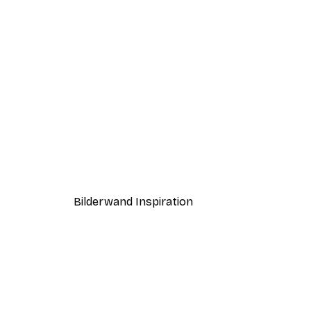
-40%*
Sommermorgen Poster
Ab 7,77 €
12,95 €
Bilderwand Inspiration