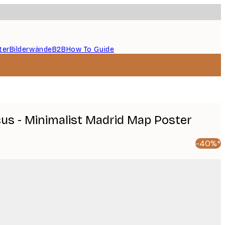
ter
Bilderwände
B2B
How To Guide
cus - Minimalist Madrid Map Poster
-40%*