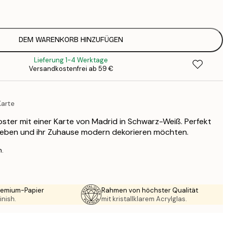
1
12
2
16
DEM WARENKORB HINZUFÜGEN
2
Lieferung 1-4 Werktage
19
Versandkostenfrei ab 59 €
3
26
4
Karte
64
Poster mit einer Karte von Madrid in Schwarz-Weiß. Perfekt
dt lieben und ihr Zuhause modern dekorieren möchten.
n.
Premium-Papier
Rahmen von höchster Qualität
inish.
mit kristallklarem Acrylglas.