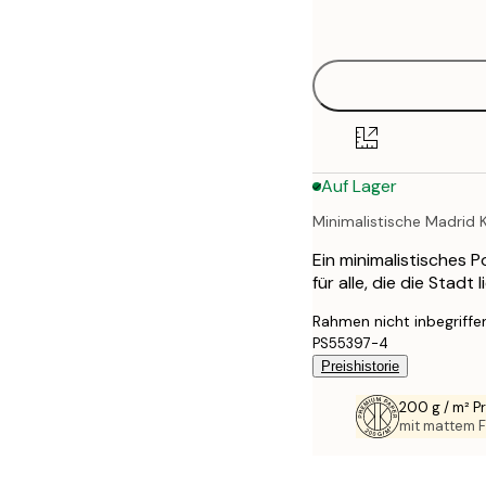
options
30x40 cm
40x50 cm
50x70 cm
Auf Lager
70x100 cm
Minimalistische Madrid 
100x150 cm
Ein minimalistisches 
für alle, die die Sta
Rahmen nicht inbegriffe
PS55397-4
Preishistorie
200 g / m² 
mit mattem F