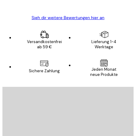
Edit D
Sieh dir weitere Bewertungen hier an
Versandkostenfrei
Lieferung 1-4
ab 59 €
Werktage
E-Mail
Jeden Monat
Sichere Zahlung
neue Produkte
ANMELDEN
Datenschutzerklärung
E-Mail
SENDEN