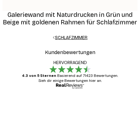
Galeriewand mit Naturdrucken in Grün und
Beige mit goldenen Rahmen für Schlafzimmer
SCHLAFZIMMER
Kundenbewertungen
HERVORRAGEND
4.3 von 5 Sternen
Basierend auf 71423 Bewertungen.
Sieh dir einige Bewertungen hier an.
Verifizierter Käufer
Kundenbewertungen
Alles wie immer zügig, schnell, sicher
verpackt und ein stressfreier Einkauf
gewesen.
5 Jun