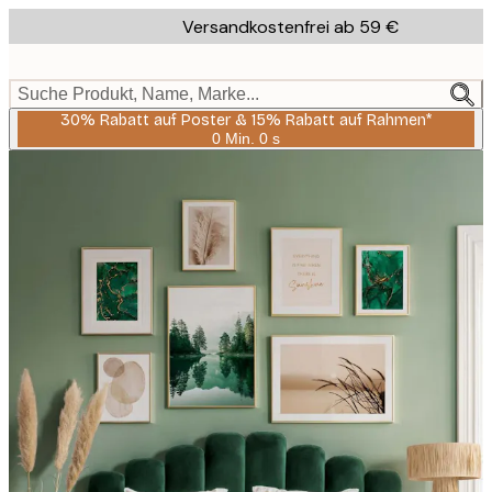
Skip
Versandkostenfrei ab 59 €
to
main
content.
Suche Produkt, Name, Marke...
30% Rabatt auf Poster & 15% Rabatt auf Rahmen*
0 Min.
0 s
Gültig
bis:
2026-
08-
06