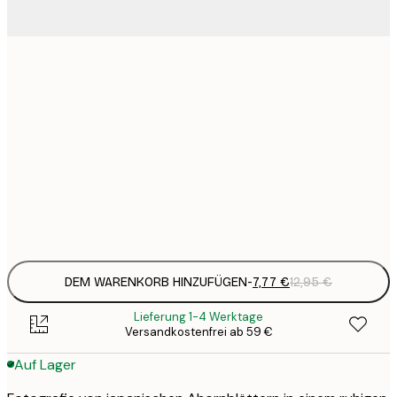
7
21x30 cm
1
12
30x40 cm
2
19
50x70 cm
3
Frame
options
DEM WARENKORB HINZUFÜGEN
-
7,77 €
12,95 €
Lieferung 1-4 Werktage
Versandkostenfrei ab 59 €
Auf Lager