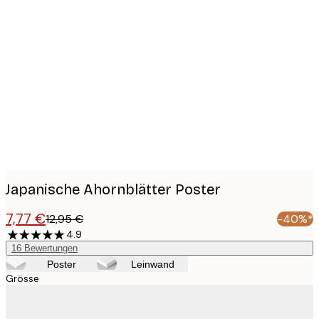
Product
images
Japanische Ahornblätter Poster
7,77 €
12,95 €
-40%*
4.9
16
Bewertungen
Poster
Leinwand
Grösse