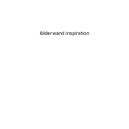
Amaryllis in Rot Poster
Ab 3,87 €
6,45 €
Bilderwand Inspiration