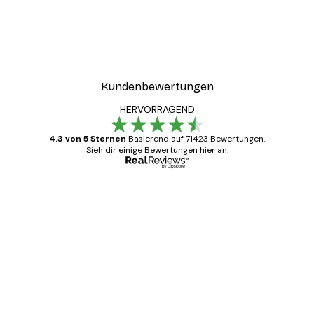
Kundenbewertungen
HERVORRAGEND
4.3 von 5 Sternen
Basierend auf 71423 Bewertungen.
Sieh dir einige Bewertungen hier an.
Verifizierter Käufer
Kundenbewertungen
Alles wie immer zügig, schnell, sicher
verpackt und ein stressfreier Einkauf
gewesen.
5 Jun
Edit D