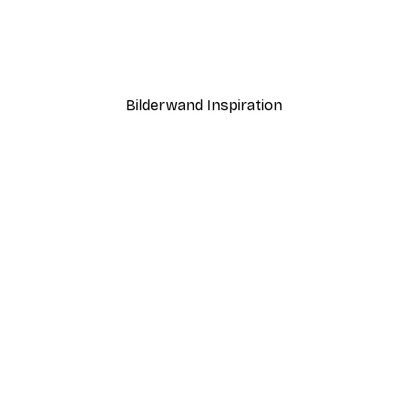
Sonnenaufgang Poster
Tal aus Pinienbäumen Pos
Ab 7,77 €
12,95 €
Bilderwand Inspiration