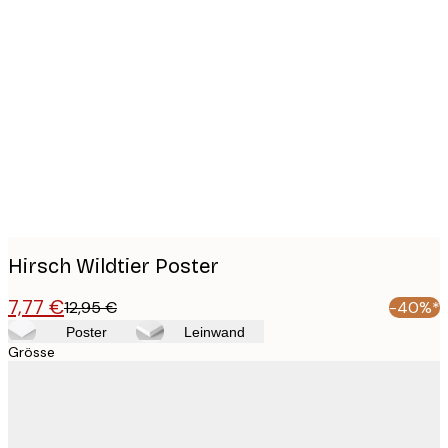
Product
images
Hirsch Wildtier Poster
7,77 €
12,95 €
-40%*
Poster
Leinwand
Grösse