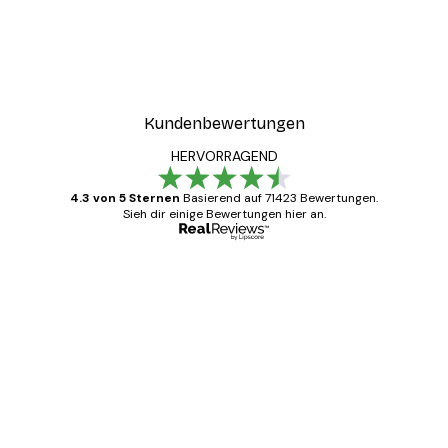
Kundenbewertungen
HERVORRAGEND
4.3 von 5 Sternen
Basierend auf 71423 Bewertungen.
Sieh dir einige Bewertungen hier an.
Verifizierter Käufer
Kundenbewertungen
Alles wie immer zügig, schnell, sicher
verpackt und ein stressfreier Einkauf
gewesen.
5 Jun
Edit D