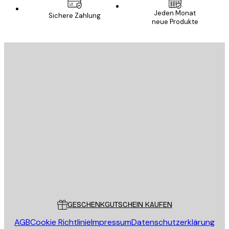
Jeden Monat
Sichere Zahlung
neue Produkte
E-Mail
SENDEN
Store
Poster Store
Kundendienst
GESCHENKGUTSCHEIN KAUFEN
AGB
Cookie Richtlinie
Impressum
Datenschutzerklärung