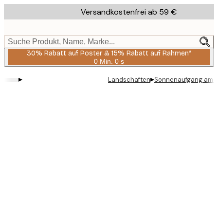
Skip
Versandkostenfrei ab 59 €
to
main
content.
Suche Produkt, Name, Marke...
30% Rabatt auf Poster & 15% Rabatt auf Rahmen*
0 Min.
0 s
Gültig
bis:
▸
▸
Landschaften
Sonnenaufgang am S
2026-
08-
06