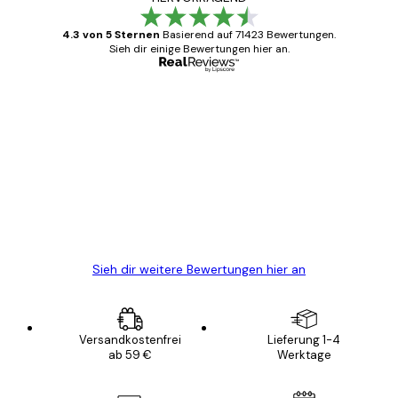
4.3 von 5 Sternen
Basierend auf 71423 Bewertungen.
Sieh dir einige Bewertungen hier an.
Verifizierter Käufer
Kundenbewertungen
Alles wie immer zügig, schnell, sicher
verpackt und ein stressfreier Einkauf
gewesen.
5 Jun
Edit D
Sieh dir weitere Bewertungen hier an
Versandkostenfrei
Lieferung 1-4
ab 59 €
Werktage