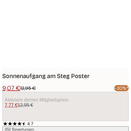
Product
images
Sonnenaufgang am Steg Poster
9,07 €
12,95 €
-30%*
Aktiviere deinen Mitgliedspreis
7,77 €
12,95 €
4.7
450
Bewertungen