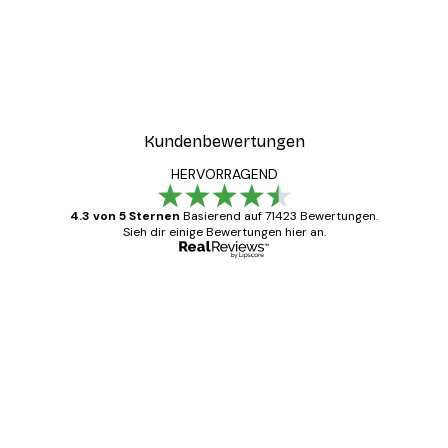
Kundenbewertungen
HERVORRAGEND
4.3 von 5 Sternen
Basierend auf 71423 Bewertungen.
Sieh dir einige Bewertungen hier an.
Verifizierter Käufer
Kundenbewertungen
Alles wie immer zügig, schnell, sicher
verpackt und ein stressfreier Einkauf
gewesen.
5 Jun
Edit D