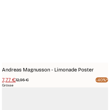
Product
images
Andreas Magnusson - Limonade Poster
7,77 €
12,95 €
-40%*
Grösse