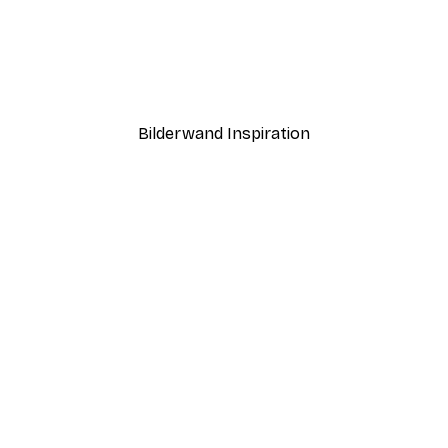
-40%*
 Vita Zitronen Poster
Espresso Poster
Ab 7,77 €
12,95 €
Bilderwand Inspiration