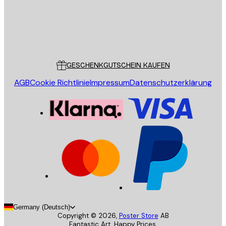
Store
Poster Store
Kundendienst
GESCHENKGUTSCHEIN KAUFEN
AGB
Cookie Richtlinie
Impressum
Datenschutzerklärung
Germany (Deutsch)
Copyright ©
2026
,
Poster Store
AB
Fantastic Art. Happy Prices.