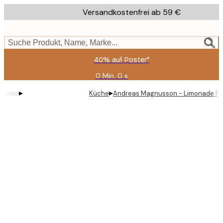
Skip
Versandkostenfrei ab 59 €
to
main
content.
Suche Produkt, Name, Marke...
40% auf Poster*
0 Min.
0 s
Gültig
bis:
▸
▸
Küche
Andreas Magnusson - Limonade Po
2026-
08-
09