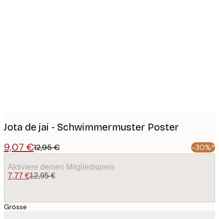
Product
images
Jota de jai - Schwimmermuster Poster
9,07 €
12,95 €
-30%*
Aktiviere deinen Mitgliedspreis
7,77 €
12,95 €
Grösse