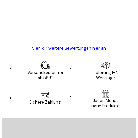
Alles wie immer zügig, schnell, sicher
verpackt und ein stressfreier Einkauf
gewesen.
5 Jun
Edit D
Sieh dir weitere Bewertungen hier an
Versandkostenfrei
Lieferung 1-4
ab 59 €
Werktage
Jeden Monat
Sichere Zahlung
neue Produkte