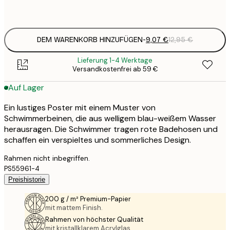
Frame
options
DEM WARENKORB HINZUFÜGEN
-
9,07 €
12,95 €
Lieferung 1-4 Werktage
Versandkostenfrei ab 59 €
Auf Lager
Ein lustiges Poster mit einem Muster von
Schwimmerbeinen, die aus welligem blau-weißem Wasser
herausragen. Die Schwimmer tragen rote Badehosen und
schaffen ein verspieltes und sommerliches Design.
Rahmen nicht inbegriffen.
PS55961-4
Preishistorie
200 g / m² Premium-Papier
mit mattem Finish.
Rahmen von höchster Qualität
mit kristallklarem Acrylglas.