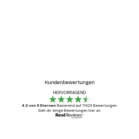
-30%*
ter
Boat in the lake Poster
Ab 9,07 €
12,95 €
Kundenbewertungen
HERVORRAGEND
4.3 von 5 Sternen
Basierend auf 71423 Bewertungen.
Sieh dir einige Bewertungen hier an.
Verifizierter Käufer
Kundenbewertungen