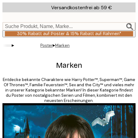
Skip
Versandkostenfrei ab 59 €
to
main
content.
Suche Produkt, Name, Marke...
30% Rabatt auf Poster & 15% Rabatt auf Rahmen*
▸
▸
Poster
Marken
Marken
Entdecke bekannte Charaktere wie Harry Potter™, Superman™, Game
Of Thrones™, Familie Feuerstein™, Sex and the City™ und vieles mehr
in unserer Kategorie bekannter Marken! In dieser Kategorie findest
du Poster von nostalgischen Serien und Filmen, kombiniert mit den
neuesten Erscheinungen.