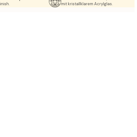
inish.
mit kristallklarem Acrylglas.