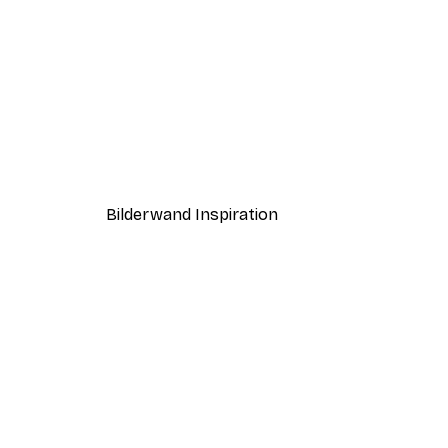
-40%*
Hedwig Poster
Ab 7,77 €
12,95 €
Bilderwand Inspiration