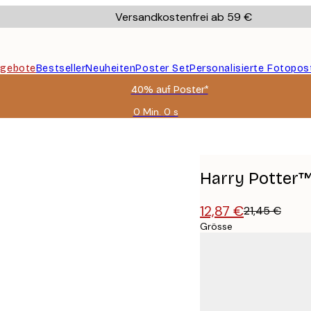
Versandkostenfrei ab 59 €
gebote
Bestseller
Neuheiten
Poster Set
Personalisierte Fotopos
40% auf Poster*
0 Min.
0 s
Gültig
bis:
2026-
08-
09
Harry Potter™
12,87 €
21,45 €
Grösse