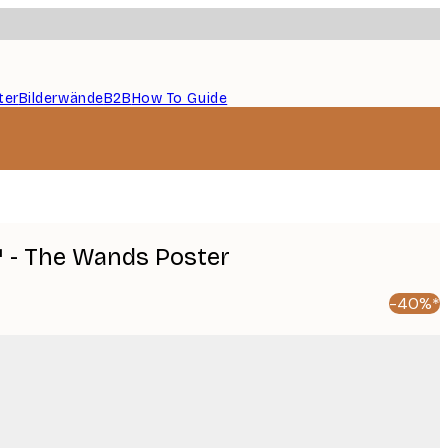
ter
Bilderwände
B2B
How To Guide
 - The Wands Poster
-40%*