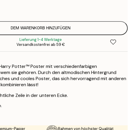
12
2
21
3
DEM WARENKORB HINZUFÜGEN
Lieferung 1-4 Werktage
Versandkostenfrei ab 59 €
Harry Potter™ Poster mit verschiedenfarbigen
wem sie gehören. Durch den altmodischen Hintergrund
sches und cooles Poster, das sich hervorragend mit anderen
kombinieren lässt!
htliche Zeile in der unteren Ecke.
n.
Premium-Papier
Rahmen von höchster Qualität