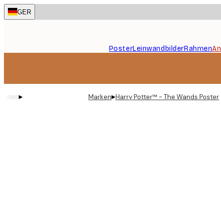
Skip
GER
to
main
content.
Poster
Leinwandbilder
Rahmen
An
▸
▸
Marken
Harry Potter™ - The Wands Poster