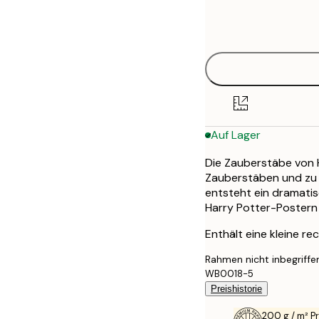
Frame
30x40 cm
options
50x70 cm
Auf Lager
Die Zauberstäbe von 
Zauberstäben und zu 
entsteht ein dramati
Harry Potter-Postern 
Enthält eine kleine rec
Rahmen nicht inbegriffe
WB0018-5
Preishistorie
200 g / m² 