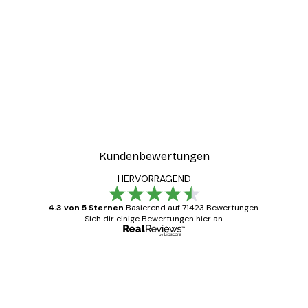
Kundenbewertungen
HERVORRAGEND
4.3 von 5 Sternen
Basierend auf 71423 Bewertungen.
Sieh dir einige Bewertungen hier an.
Verifizierter Käufer
Kundenbewertungen
Alles wie immer zügig, schnell, sicher
verpackt und ein stressfreier Einkauf