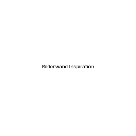
-40%*
fgang Poster
Morgen Seeblick Poster
Ab 7,77 €
12,95 €
Bilderwand Inspiration