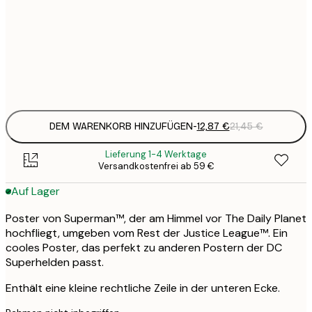
21
50x70 cm
3
Frame
options
DEM WARENKORB HINZUFÜGEN
-
12,87 €
21,45 €
Lieferung 1-4 Werktage
Versandkostenfrei ab 59 €
Auf Lager
Poster von Superman™, der am Himmel vor The Daily Planet
hochfliegt, umgeben vom Rest der Justice League™. Ein
cooles Poster, das perfekt zu anderen Postern der DC
Superhelden passt.
Enthält eine kleine rechtliche Zeile in der unteren Ecke.