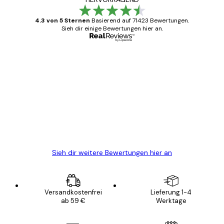
4.3 von 5 Sternen
Basierend auf 71423 Bewertungen.
Sieh dir einige Bewertungen hier an.
Verifizierter Käufer
Kundenbewertungen
Alles wie immer zügig, schnell, sicher
verpackt und ein stressfreier Einkauf
gewesen.
5 Jun
Edit D
Sieh dir weitere Bewertungen hier an
Versandkostenfrei
Lieferung 1-4
ab 59 €
Werktage