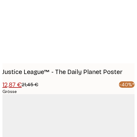
Product
images
Justice League™ - The Daily Planet Poster
12,87 €
21,45 €
-40%*
Grösse