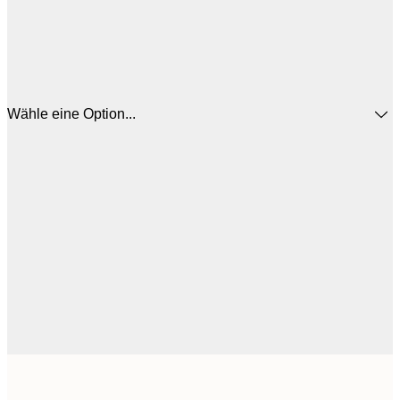
Wähle eine Option...
12
30x40 cm
2