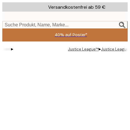
Skip
Versandkostenfrei ab 59 €
to
main
content.
Suche Produkt, Name, Marke...
40% auf Poster*
▸
▸
Justice League™
Justice League™