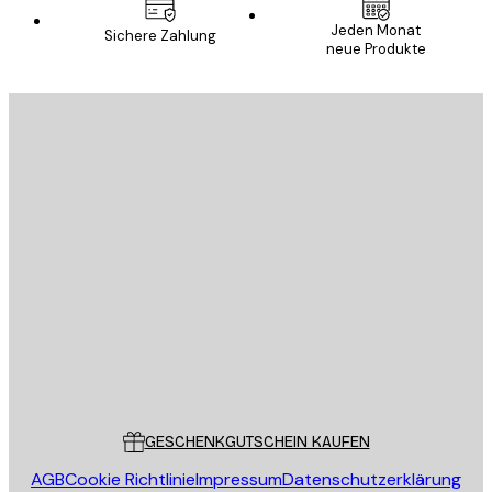
Jeden Monat
Sichere Zahlung
neue Produkte
E-Mail
SENDEN
Store
Poster Store
Kundendienst
GESCHENKGUTSCHEIN KAUFEN
AGB
Cookie Richtlinie
Impressum
Datenschutzerklärung