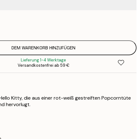
9
1
15
2
25
DEM WARENKORB HINZUFÜGEN
3
Lieferung 1-4 Werktage
Versandkostenfrei ab 59 €
Hello Kitty, die aus einer rot-weiß gestreiften Popcorntüte
nd hervorlugt.
n.