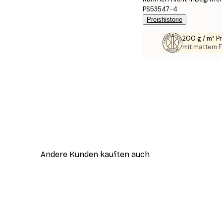
PS53547-4
Preishistorie
200 g / m² 
mit mattem F
Andere Kunden kauften auch