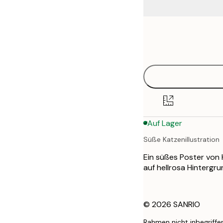
Frame
21x30 cm
options
30x40 cm
50x70 cm
Auf Lager
Süße Katzenillustration
Ein süßes Poster von 
auf hellrosa Hintergru
© 2026 SANRIO
Rahmen nicht inbegriffe