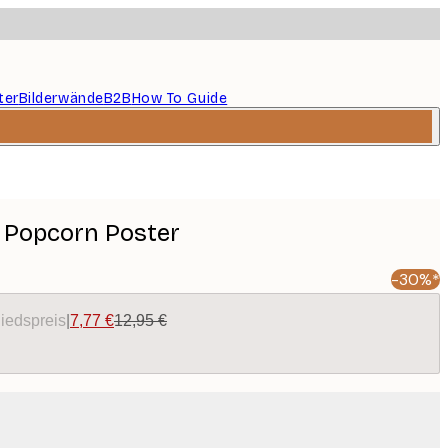
ter
Bilderwände
B2B
How To Guide
In Popcorn Poster
-30%*
liedspreis
|
7,77 €
12,95 €