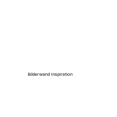
-30%*
Pippi Langstrumpf reitet Post
Ab 4,52 €
6,45 €
Bilderwand Inspiration