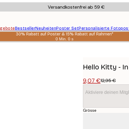
Versandkostenfrei ab 59 €
gebote
Bestseller
Neuheiten
Poster Set
Personalisierte Fotopos
30% Rabatt auf Poster & 15% Rabatt auf Rahmen*
0 Min.
0 s
Gültig
bis:
2026-
08-
06
Hello Kitty - 
9,07 €
12,95 €
Aktiviere deinen Mitg
Grösse