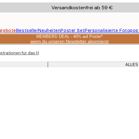
Versandkostenfrei ab 59 €
gebote
Bestseller
Neuheiten
Poster Set
Personalisierte Fotopos
MEMBERS' DEAL - 40% auf Poster*
wenn du unseren Newsletter abonnierst
lustrationen für das Home Office
ALLES