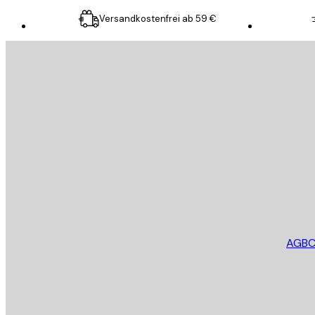
Versandkostenfrei ab 59 €
E-Mail
SENDEN
Store
AGB
C