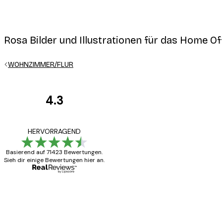
Rosa Bilder und Illustrationen für das Home Of
WOHNZIMMER/FLUR
E-Mail
4.3
Kundenbewertunge
Alles wie immer z
HERVORRAGEND
Datenschutzerklärung
Basierend auf 71423 Bewertungen.
Sieh dir einige Bewertungen hier an.
5 Jun
Edit D