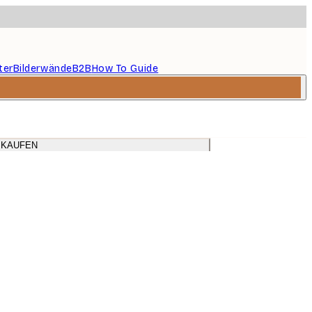
ter
Bilderwände
B2B
How To Guide
 KAUFEN