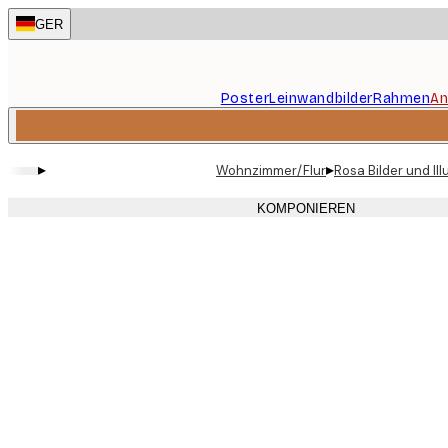
Skip
GER
to
main
content.
Poster
Leinwandbilder
Rahmen
An
▸
▸
Wohnzimmer/Flur
Rosa Bilder und Il
KOMPONIEREN