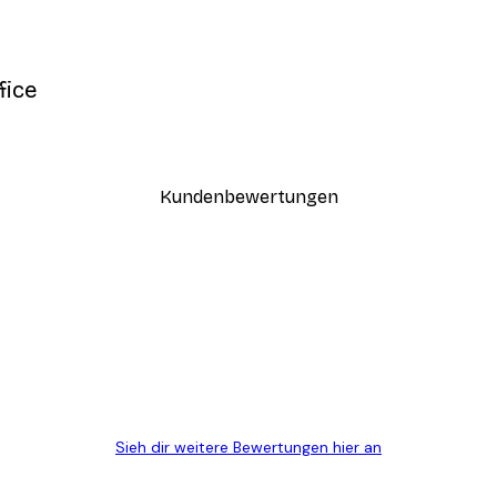
fice
Kundenbewertungen
n
ANMELDEN
ügig, schnell, sicher verpackt und ein stressfreier Einkauf gewesen.
Sieh dir weitere Bewertungen hier an