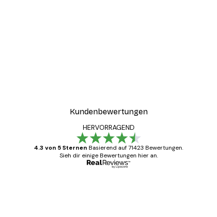
Kundenbewertungen
HERVORRAGEND
4.3 von 5 Sternen
Basierend auf 71423 Bewertungen.
Sieh dir einige Bewertungen hier an.
Verifizierter Käufer
Kundenbewertungen
Alles wie immer zügig, schnell, sicher
verpackt und ein stressfreier Einkauf