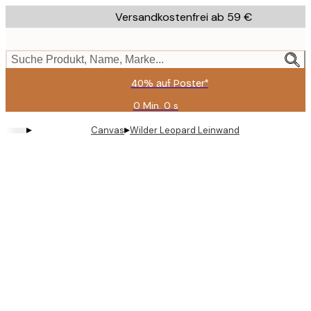
Skip
Versandkostenfrei ab 59 €
to
main
content.
Suche Produkt, Name, Marke...
40% auf Poster*
0 Min.
0 s
Gültig
bis:
▸
▸
Canvas
Wilder Leopard Leinwand
2026-
08-
09