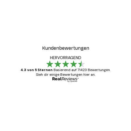
-30%*
ter
Boat in the lake Poster
Ab 9,07 €
12,95 €
Kundenbewertungen
HERVORRAGEND
4.3 von 5 Sternen
Basierend auf 71423 Bewertungen.
Sieh dir einige Bewertungen hier an.
Verifizierter Käufer
Kundenbewertungen
Alles wie immer zügig, schnell, sicher
verpackt und ein stressfreier Einkauf
gewesen.
5 Jun