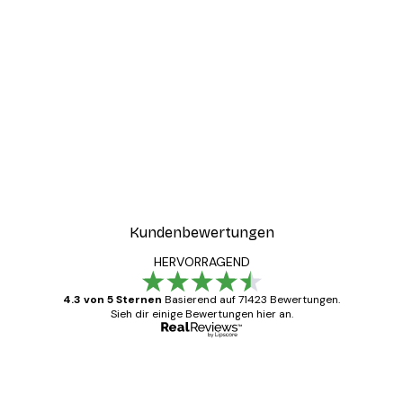
-30%*
ter
Boat in the lake Poster
Ab 9,07 €
12,95 €
Kundenbewertungen
HERVORRAGEND
4.3 von 5 Sternen
Basierend auf 71423 Bewertungen.
Sieh dir einige Bewertungen hier an.
Verifizierter Käufer
Kundenbewertungen