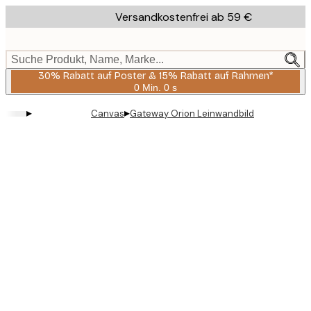
Skip
Versandkostenfrei ab 59 €
to
main
content.
Suche Produkt, Name, Marke...
30% Rabatt auf Poster & 15% Rabatt auf Rahmen*
0 Min.
0 s
Gültig
bis:
▸
▸
Canvas
Gateway Orion Leinwandbild
2026-
08-
06
Product