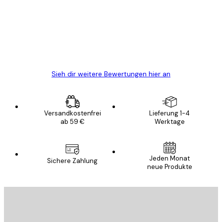
Alles wie immer zügig, schnell, sicher
verpackt und ein stressfreier Einkauf
gewesen.
5 Jun
Edit D
Sieh dir weitere Bewertungen hier an
Versandkostenfrei
Lieferung 1-4
ab 59 €
Werktage
Jeden Monat
Sichere Zahlung
neue Produkte