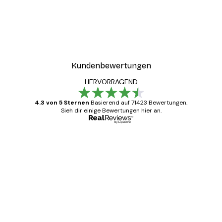
Flexible Metallschnallen, solide Metallhänger und
minimalstes Gewicht unserer Rahmen machen
das Aufhängen, horizontal sowie auch vertikal,
einfach.
Kundenbewertungen
HERVORRAGEND
4.3 von 5 Sternen
Basierend auf 71423 Bewertungen.
Sieh dir einige Bewertungen hier an.
Verifizierter Käufer
Kundenbewertungen
Alles wie immer zügig, schnell, sicher
verpackt und ein stressfreier Einkauf
gewesen.
5 Jun
Edit D