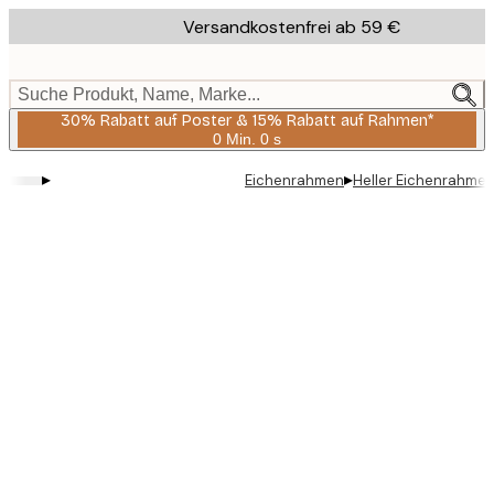
Skip
Versandkostenfrei ab 59 €
to
main
content.
Suche Produkt, Name, Marke...
30% Rabatt auf Poster & 15% Rabatt auf Rahmen*
0 Min.
0 s
Gültig
bis:
▸
▸
Eichenrahmen
Heller Eichenrahme
2026-
08-
06
Product