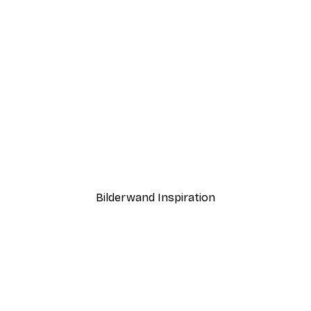
-30%*
rgang Poster
Fossilstein Poster
Ab 9,07 €
12,95 €
Bilderwand Inspiration