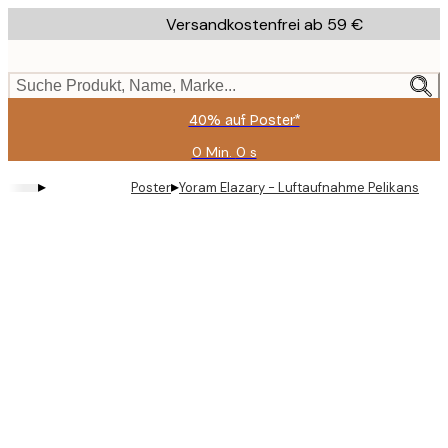
Skip
Versandkostenfrei ab 59 €
to
main
content.
Suche Produkt, Name, Marke...
40% auf Poster*
0 Min.
0 s
Gültig
bis:
▸
▸
Poster
Yoram Elazary - Luftaufnahme Pelikanschw
2026-
08-
09