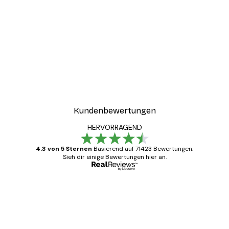
Kundenbewertungen
HERVORRAGEND
4.3 von 5 Sternen
Basierend auf 71423 Bewertungen.
Sieh dir einige Bewertungen hier an.
Verifizierter Käufer
Kundenbewertungen
Alles wie immer zügig, schnell, sicher
verpackt und ein stressfreier Einkauf