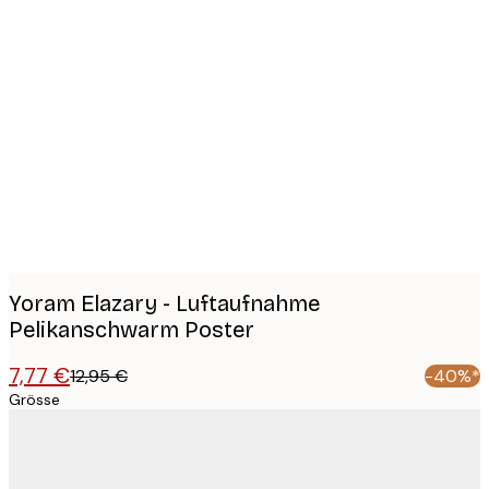
Product
images
Yoram Elazary - Luftaufnahme
Pelikanschwarm Poster
7,77 €
12,95 €
-40%*
Grösse