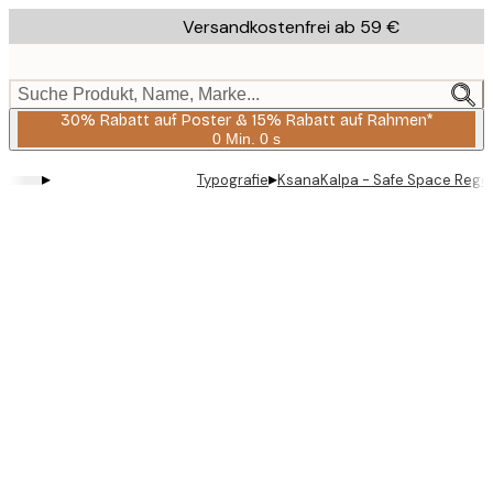
Skip
Versandkostenfrei ab 59 €
to
main
content.
Suche Produkt, Name, Marke...
30% Rabatt auf Poster & 15% Rabatt auf Rahmen*
0 Min.
0 s
Gültig
bis:
▸
▸
Typografie
KsanaKalpa - Safe Space Regel
2026-
08-
06