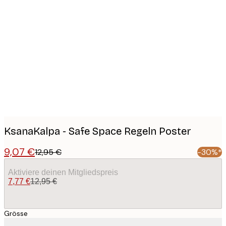
Product
images
KsanaKalpa - Safe Space Regeln Poster
9,07 €
12,95 €
-30%*
Aktiviere deinen Mitgliedspreis
7,77 €
12,95 €
Grösse