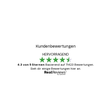
-30%*
ter
Boat in the lake Poster
Ab 9,07 €
12,95 €
Kundenbewertungen
HERVORRAGEND
4.3 von 5 Sternen
Basierend auf 71423 Bewertungen.
Sieh dir einige Bewertungen hier an.
Verifizierter Käufer
Kundenbewertungen
Alles wie immer zügig, schnell, sicher
verpackt und ein stressfreier Einkauf
gewesen.