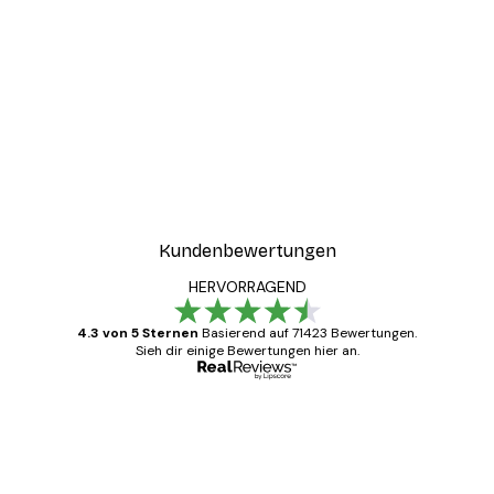
Kundenbewertungen
HERVORRAGEND
4.3 von 5 Sternen
Basierend auf 71423 Bewertungen.
Sieh dir einige Bewertungen hier an.
Verifizierter Käufer
Kundenbewertungen
Alles wie immer zügig, schnell, sicher
verpackt und ein stressfreier Einkauf