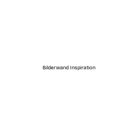
-40%*
Cheers Daiquiri Poster
Ab 12,87 €
21,45 €
Bilderwand Inspiration