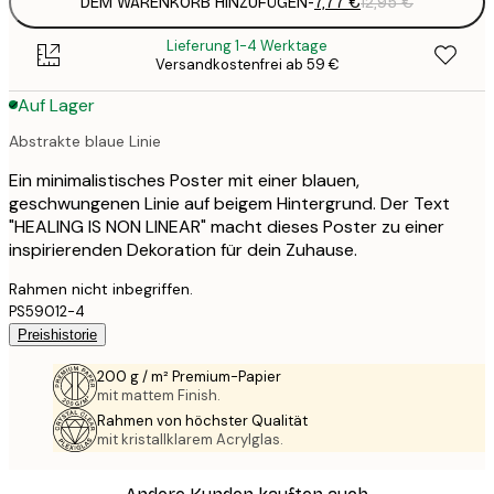
DEM WARENKORB HINZUFÜGEN
-
7,77 €
12,95 €
Lieferung 1-4 Werktage
Versandkostenfrei ab 59 €
Auf Lager
Abstrakte blaue Linie
Ein minimalistisches Poster mit einer blauen,
geschwungenen Linie auf beigem Hintergrund. Der Text
"HEALING IS NON LINEAR" macht dieses Poster zu einer
inspirierenden Dekoration für dein Zuhause.
Rahmen nicht inbegriffen.
PS59012-4
Preishistorie
200 g / m² Premium-Papier
mit mattem Finish.
Rahmen von höchster Qualität
mit kristallklarem Acrylglas.