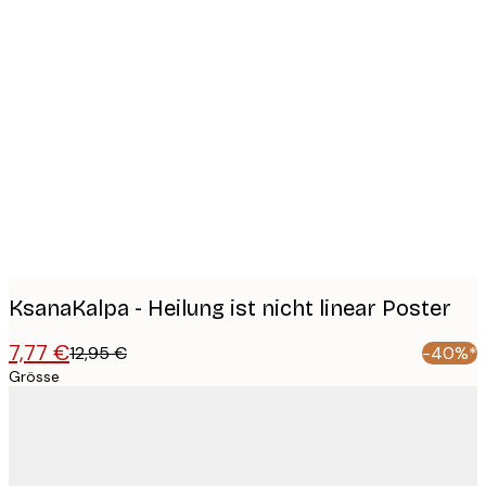
Product
images
KsanaKalpa - Heilung ist nicht linear Poster
7,77 €
12,95 €
-40%*
Grösse