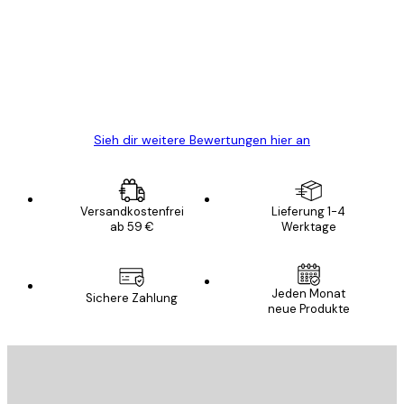
Alles wie immer zügig, schnell, sicher
verpackt und ein stressfreier Einkauf
gewesen.
5 Jun
Edit D
Sieh dir weitere Bewertungen hier an
Versandkostenfrei
Lieferung 1-4
ab 59 €
Werktage
Jeden Monat
Sichere Zahlung
neue Produkte