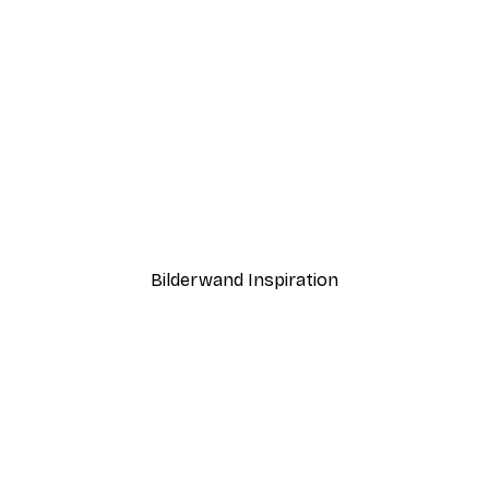
-40%*
nd Poster
Sonnenuntergang am Str
Ab 7,77 €
12,95 €
Bilderwand Inspiration