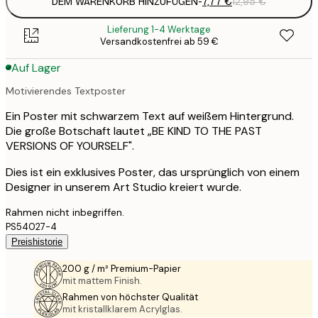
DEM WARENKORB HINZUFÜGEN
-
7,77 €
12,95 €
Lieferung 1-4 Werktage
Versandkostenfrei ab 59 €
Auf Lager
Motivierendes Textposter
Ein Poster mit schwarzem Text auf weißem Hintergrund.
Die große Botschaft lautet „BE KIND TO THE PAST
VERSIONS OF YOURSELF".
Dies ist ein exklusives Poster, das ursprünglich von einem
Designer in unserem Art Studio kreiert wurde.
Rahmen nicht inbegriffen.
PS54027-4
Preishistorie
200 g / m² Premium-Papier
mit mattem Finish.
Rahmen von höchster Qualität
mit kristallklarem Acrylglas.