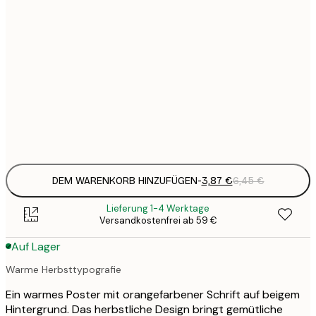
3
13x18 cm
7
21x30 cm
1
12
30x40 cm
2
Frame
options
DEM WARENKORB HINZUFÜGEN
-
3,87 €
6,45 €
Lieferung 1-4 Werktage
Versandkostenfrei ab 59 €
Auf Lager
Warme Herbsttypografie
Ein warmes Poster mit orangefarbener Schrift auf beigem
Hintergrund. Das herbstliche Design bringt gemütliche