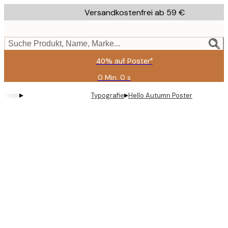
Skip
Versandkostenfrei ab 59 €
to
main
content.
Suche Produkt, Name, Marke...
40% auf Poster*
0 Min.
0 s
Gültig
bis:
▸
▸
Typografie
Hello Autumn Poster
2026-
08-
09