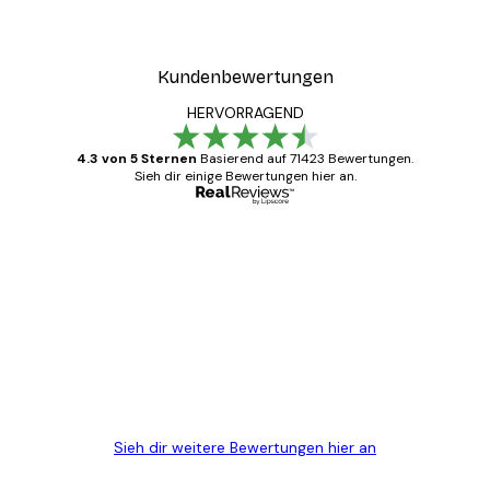
Kundenbewertungen
HERVORRAGEND
4.3 von 5 Sternen
Basierend auf 71423 Bewertungen.
Sieh dir einige Bewertungen hier an.
Verifizierter Käufer
Kundenbewertungen
Alles wie immer zügig, schnell, sicher
verpackt und ein stressfreier Einkauf
gewesen.
5 Jun
Edit D
Sieh dir weitere Bewertungen hier an