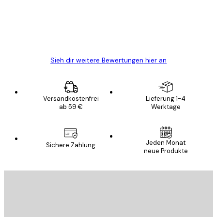
verpackt und ein stressfreier Einkauf
gewesen.
5 Jun
Edit D
Sieh dir weitere Bewertungen hier an
Versandkostenfrei
Lieferung 1-4
ab 59 €
Werktage
Jeden Monat
Sichere Zahlung
neue Produkte