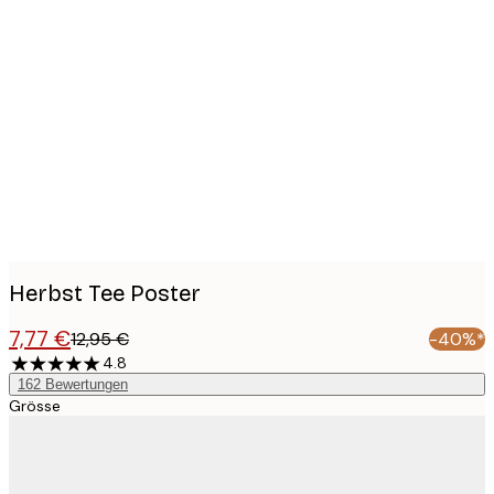
Product
images
Herbst Tee Poster
7,77 €
12,95 €
-40%*
4.8
162
Bewertungen
Grösse