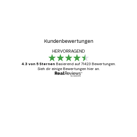
Kundenbewertungen
HERVORRAGEND
4.3 von 5 Sternen
Basierend auf 71423 Bewertungen.
Sieh dir einige Bewertungen hier an.
Verifizierter Käufer
Kundenbewertungen
Alles wie immer zügig, schnell, sicher
verpackt und ein stressfreier Einkauf
gewesen.
5 Jun
Edit D