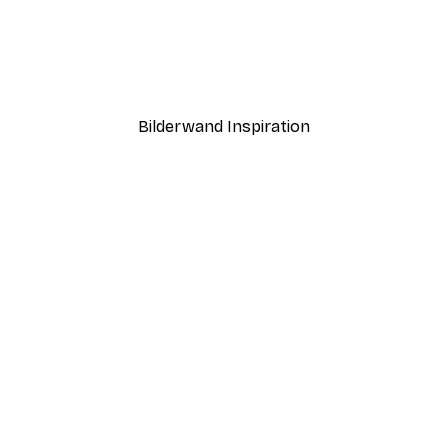
-30%*
Poster
Jenny Westenhofer - Paste
Ab 9,07 €
12,95 €
Bilderwand Inspiration