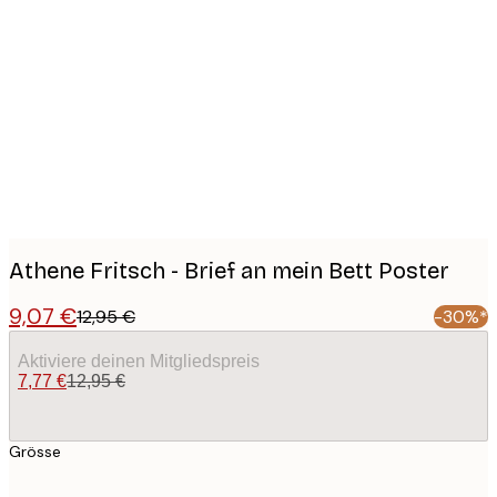
Product
images
Athene Fritsch - Brief an mein Bett Poster
9,07 €
12,95 €
-30%*
Aktiviere deinen Mitgliedspreis
7,77 €
12,95 €
Grösse