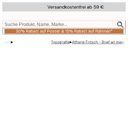
Skip
Versandkostenfrei ab 59 €
to
main
content.
Suche Produkt, Name, Marke...
30% Rabatt auf Poster & 15% Rabatt auf Rahmen*
▸
▸
Typografie
Athene Fritsch - Brief an mein B