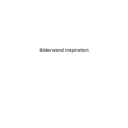
-70%
Outlet
Ruhiger See bei Sonnenu
Ab 5,84 €
21,45 €
Bilderwand Inspiration