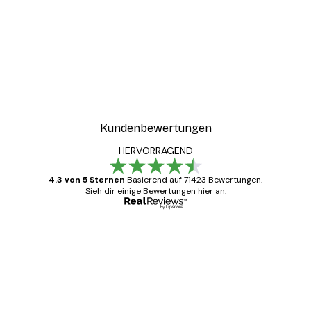
Kundenbewertungen
HERVORRAGEND
4.3 von 5 Sternen
Basierend auf 71423 Bewertungen.
Sieh dir einige Bewertungen hier an.
Verifizierter Käufer
Kundenbewertungen
Alles wie immer zügig, schnell, sicher
verpackt und ein stressfreier Einkauf
gewesen.