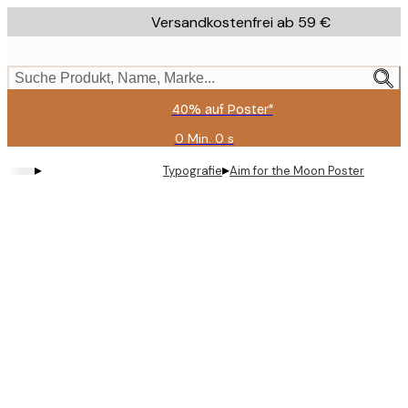
Skip
Versandkostenfrei ab 59 €
to
main
content.
Suche Produkt, Name, Marke...
40% auf Poster*
0 Min.
0 s
Gültig
bis:
▸
▸
Typografie
Aim for the Moon Poster
2026-
08-
09