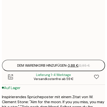
3
21x30 cm
1
5
30x40 cm
2
8
50x70 cm
3
Frame
options
DEM WARENKORB HINZUFÜGEN
-
3,88 €
12,95 €
Lieferung 1-4 Werktage
Versandkostenfrei ab 59 €
Auf Lager
Inspirierendes Sprücheposter mit einem Zitat von W.
Clement Stone: "Aim for the moon. If you you miss, you may
hit a star." "Ziele nach dem Mond. Selbst wenn du ihn