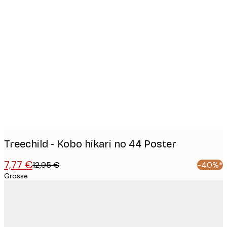
Product
images
Treechild - Kobo hikari no 44 Poster
7,77 €
12,95 €
-40%*
Grösse