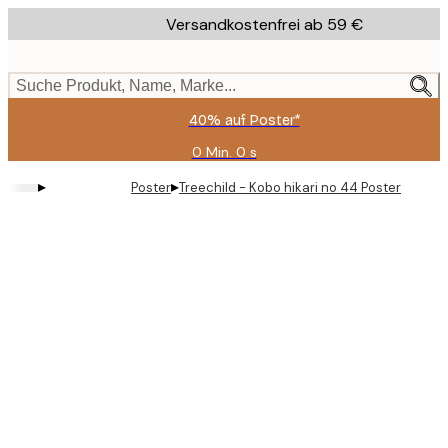
Skip
Versandkostenfrei ab 59 €
to
main
content.
Suche Produkt, Name, Marke...
40% auf Poster*
0 Min.
0 s
Gültig
bis:
▸
▸
Poster
Treechild - Kobo hikari no 44 Poster
2026-
08-
09