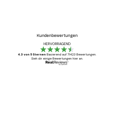
Kundenbewertungen
HERVORRAGEND
4.3 von 5 Sternen
Basierend auf 71423 Bewertungen.
Sieh dir einige Bewertungen hier an.
Verifizierter Käufer
Kundenbewertungen
Alles wie immer zügig, schnell, sicher
verpackt und ein stressfreier Einkauf
gewesen.
5 Jun
Edit D