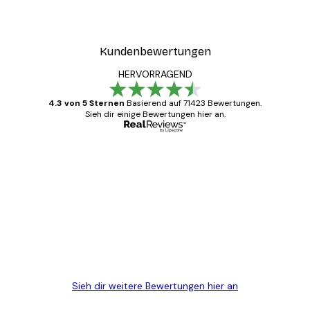
Kundenbewertungen
HERVORRAGEND
4.3 von 5 Sternen
Basierend auf 71423 Bewertungen.
Sieh dir einige Bewertungen hier an.
Verifizierter Käufer
Kundenbewertungen
Alles wie immer zügig, schnell, sicher
verpackt und ein stressfreier Einkauf
gewesen.
5 Jun
Edit D
Sieh dir weitere Bewertungen hier an