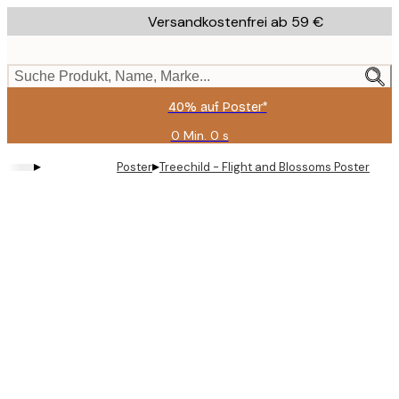
Skip
Versandkostenfrei ab 59 €
to
main
content.
Suche Produkt, Name, Marke...
40% auf Poster*
0 Min.
0 s
Gültig
bis:
▸
▸
Poster
Treechild - Flight and Blossoms Poster
2026-
08-
09