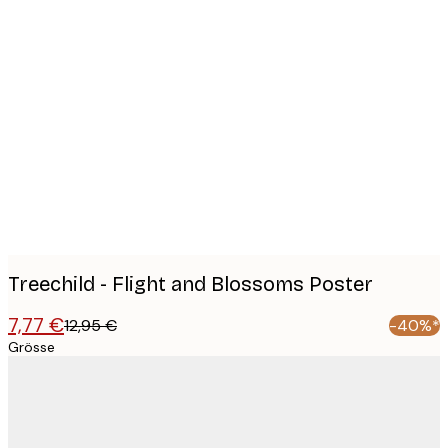
Product
images
Treechild - Flight and Blossoms Poster
7,77 €
12,95 €
-40%*
Grösse