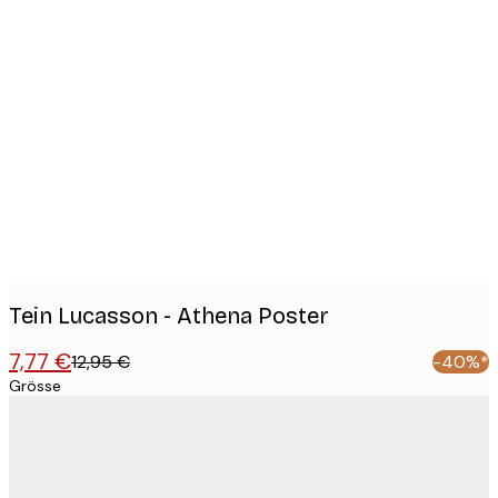
Product
images
Tein Lucasson - Athena Poster
7,77 €
12,95 €
-40%*
Grösse