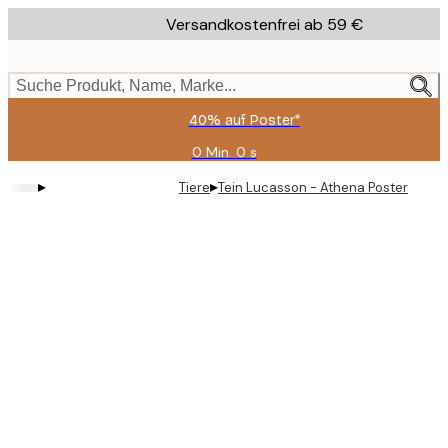
Skip
Versandkostenfrei ab 59 €
to
main
content.
Suche Produkt, Name, Marke...
40% auf Poster*
0 Min.
0 s
Gültig
bis:
▸
▸
Tiere
Tein Lucasson - Athena Poster
2026-
08-
09