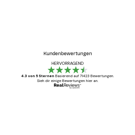
Kundenbewertungen
HERVORRAGEND
4.3 von 5 Sternen
Basierend auf 71423 Bewertungen.
Sieh dir einige Bewertungen hier an.
Verifizierter Käufer
Kundenbewertungen
Alles wie immer zügig, schnell, sicher
verpackt und ein stressfreier Einkauf
gewesen.