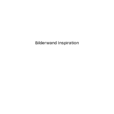
-40%*
Boat in the lake Poster
Ab 7,77 €
12,95 €
Bilderwand Inspiration