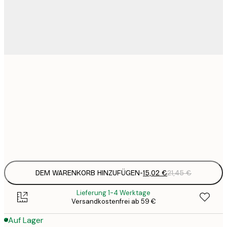
15
30x40 cm
2
23
50x70 cm
3
Frame
options
DEM WARENKORB HINZUFÜGEN
-
15,02 €
21,45 €
Lieferung 1-4 Werktage
Versandkostenfrei ab 59 €
Auf Lager