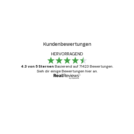
Kundenbewertungen
HERVORRAGEND
4.3 von 5 Sternen
Basierend auf 71423 Bewertungen.
Sieh dir einige Bewertungen hier an.
Verifizierter Käufer
Kundenbewertungen
Alles wie immer zügig, schnell, sicher
verpackt und ein stressfreier Einkauf
gewesen.
5 Jun
Edit D