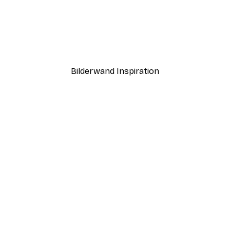
-30%*
nd Poster
Kalifornien Surf Bus Post
Ab 9,07 €
12,95 €
Bilderwand Inspiration