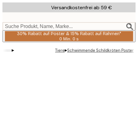
Skip
Versandkostenfrei ab 59 €
to
main
content.
Suche Produkt, Name, Marke...
30% Rabatt auf Poster & 15% Rabatt auf Rahmen*
0 Min.
0 s
Gültig
bis:
▸
▸
Tiere
Schwimmende Schildkröten Poster
2026-
08-
06