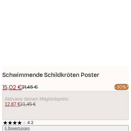
Product
images
Schwimmende Schildkröten Poster
15,02 €
21,45 €
-30%*
Aktiviere deinen Mitgliedspreis
12,87 €
21,45 €
4.2
6
Bewertungen