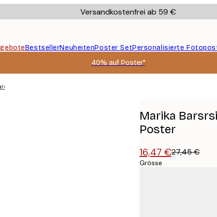
Versandkostenfrei ab 59 €
gebote
Bestseller
Neuheiten
Poster Set
Personalisierte Fotopos
40% auf Poster*
pardenmuster Poster
Marika Barsrs
Poster
16,47 €
27,45 €
Grösse