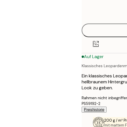
Frame
50x50 cm
options
Auf Lager
Klassisches Leopardenm
Ein klassisches Leop
hellbraunem Hintergru
Look zu geben.
Rahmen nicht inbegriffe
PS59192-2
Preishistorie
200 g / m² 
mit mattem F