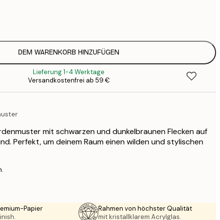
16
2
DEM WARENKORB HINZUFÜGEN
Lieferung 1-4 Werktage
Versandkostenfrei ab 59 €
uster
ardenmuster mit schwarzen und dunkelbraunen Flecken auf
nd. Perfekt, um deinem Raum einen wilden und stylischen
n.
Premium-Papier
Rahmen von höchster Qualität
inish.
mit kristallklarem Acrylglas.