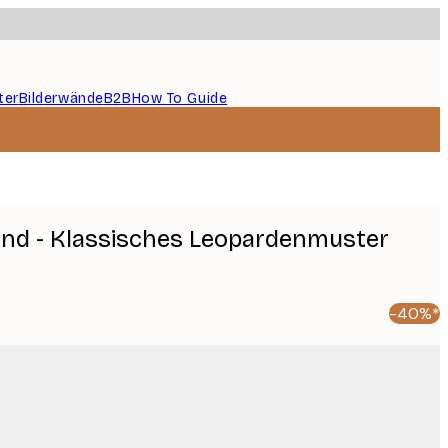
ter
Bilderwände
B2B
How To Guide
ind - Klassisches Leopardenmuster
-40%*