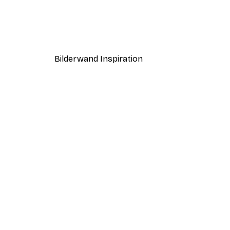
Sanftes grünes Postersets
Ab 19,42 €
38,85 €
Bilderwand Inspiration