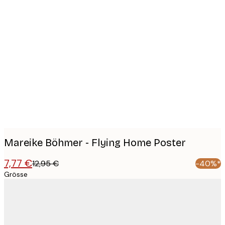
Product
images
Mareike Böhmer - Flying Home Poster
7,77 €
12,95 €
-40%*
Grösse