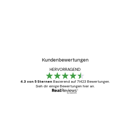
Kundenbewertungen
HERVORRAGEND
4.3 von 5 Sternen
Basierend auf 71423 Bewertungen.
Sieh dir einige Bewertungen hier an.
Verifizierter Käufer
Kundenbewertungen
Alles wie immer zügig, schnell, sicher
verpackt und ein stressfreier Einkauf
gewesen.