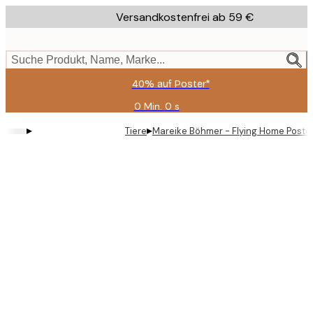
Skip
Versandkostenfrei ab 59 €
to
main
content.
Suche Produkt, Name, Marke...
40% auf Poster*
0 Min.
0 s
Gültig
bis:
▸
▸
Tiere
Mareike Böhmer - Flying Home Poste
2026-
08-
09