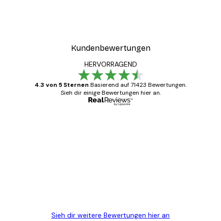
Kundenbewertungen
HERVORRAGEND
4.3 von 5 Sternen
Basierend auf 71423 Bewertungen.
Sieh dir einige Bewertungen hier an.
Verifizierter Käufer
Kundenbewertungen
Alles wie immer zügig, schnell, sicher
verpackt und ein stressfreier Einkauf
gewesen.
5 Jun
Edit D
Sieh dir weitere Bewertungen hier an