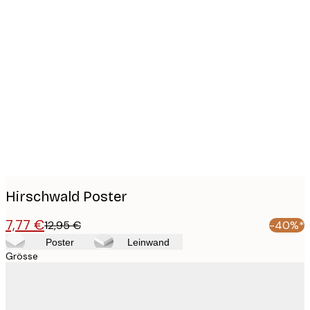
Product
images
Hirschwald Poster
7,77 €
12,95 €
-40%*
Poster
Leinwand
Grösse