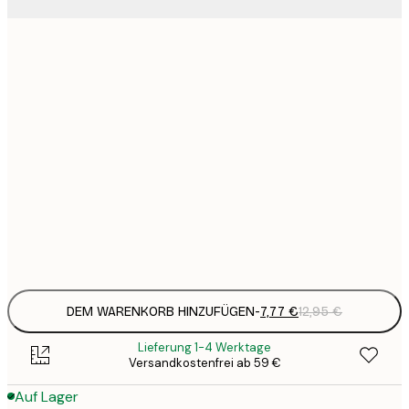
7
21x30 cm
1
12
30x40 cm
2
16
40x50 cm
2
21
50x70 cm
3
Frame
options
DEM WARENKORB HINZUFÜGEN
-
7,77 €
12,95 €
Lieferung 1-4 Werktage
Versandkostenfrei ab 59 €
Auf Lager