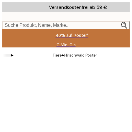
Skip
Versandkostenfrei ab 59 €
to
main
content.
Suche Produkt, Name, Marke...
40% auf Poster*
0 Min.
0 s
Gültig
bis:
▸
▸
Tiere
Hirschwald Poster
2026-
08-
09