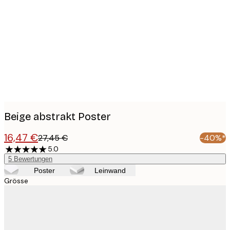
Product
images
Beige abstrakt Poster
16,47 €
27,45 €
-40%*
5.0
5
Bewertungen
Poster
Leinwand
Grösse