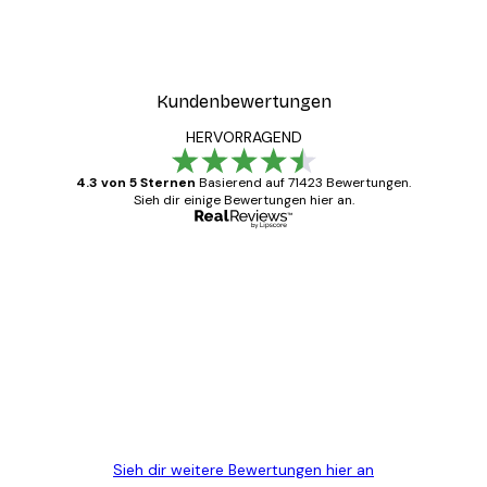
Kundenbewertungen
HERVORRAGEND
4.3 von 5 Sternen
Basierend auf 71423 Bewertungen.
Sieh dir einige Bewertungen hier an.
Verifizierter Käufer
Kundenbewertungen
Alles wie immer zügig, schnell, sicher
verpackt und ein stressfreier Einkauf
gewesen.
5 Jun
Edit D
Sieh dir weitere Bewertungen hier an