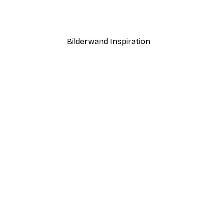
ns Poster
Leopard in der Wildnis Po
Ab 7,77 €
12,95 €
Bilderwand Inspiration