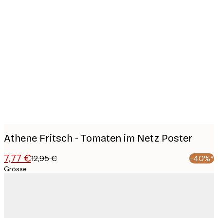
Product
images
Athene Fritsch - Tomaten im Netz Poster
7,77 €
12,95 €
-40%*
Grösse