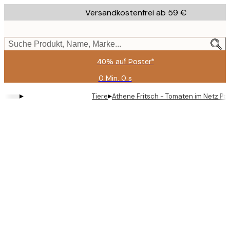
Skip
Versandkostenfrei ab 59 €
to
main
content.
Suche Produkt, Name, Marke...
40% auf Poster*
0 Min.
0 s
Gültig
bis:
▸
▸
Tiere
Athene Fritsch - Tomaten im Netz Po
2026-
08-
09