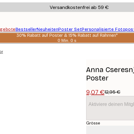
Versandkostenfrei ab 59 €
gebote
Bestseller
Neuheiten
Poster Set
Personalisierte Fotopos
30% Rabatt auf Poster & 15% Rabatt auf Rahmen*
0 Min.
0 s
Gültig
bis:
Sonnenuntergang Poster
2026-
08-
06
Anna Cseresn
Poster
9,07 €
12,95 €
Aktiviere deinen Mitg
Grösse