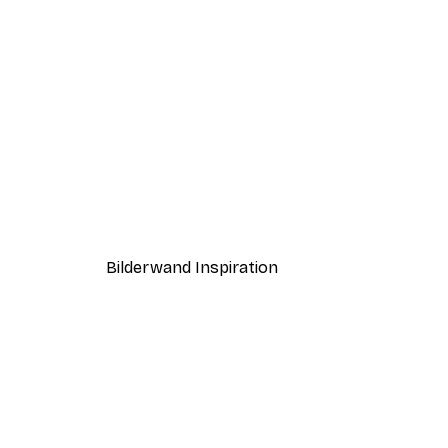
-30%*
Audubon - Pink Flamingo from
Ab 9,07 €
12,95 €
Bilderwand Inspiration