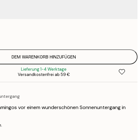
9
1
15
2
19
DEM WARENKORB HINZUFÜGEN
2
Lieferung 1-4 Werktage
19
Versandkostenfrei ab 59 €
2
23
3
untergang
30
4
Flamingos vor einem wunderschönen Sonnenuntergang in
75
n.