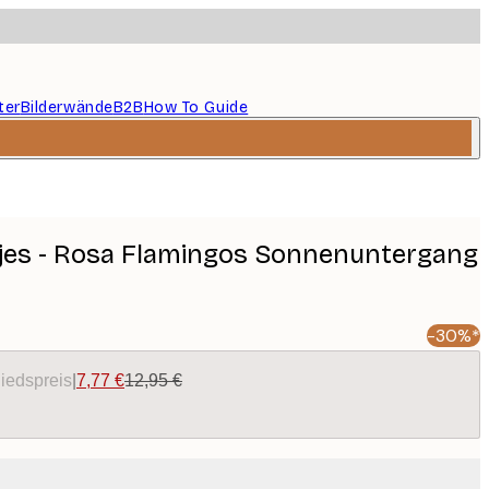
ter
Bilderwände
B2B
How To Guide
jes - Rosa Flamingos Sonnenuntergang
-30%*
liedspreis
|
7,77 €
12,95 €