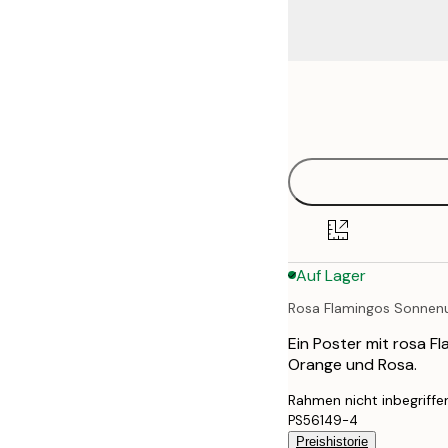
Frame
21x30 cm
options
30x40 cm
40x50 cm
50x50 cm
Auf Lager
50x70 cm
Rosa Flamingos Sonnen
70x100 cm
Ein Poster mit rosa 
100x150 cm
Orange und Rosa.
Rahmen nicht inbegriffe
PS56149-4
Preishistorie