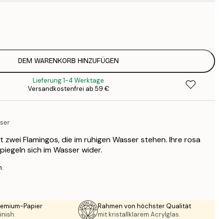
7
1
12
2
19
DEM WARENKORB HINZUFÜGEN
3
Lieferung 1-4 Werktage
26
Versandkostenfrei ab 59 €
4
64
ser
t zwei Flamingos, die im ruhigen Wasser stehen. Ihre rosa
iegeln sich im Wasser wider.
n.
Premium-Papier
Rahmen von höchster Qualität
inish.
mit kristallklarem Acrylglas.