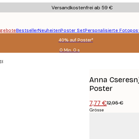
Versandkostenfrei ab 59 €
gebote
Bestseller
Neuheiten
Poster Set
Personalisierte Fotopos
40% auf Poster*
0 Min.
0 s
Gültig
bis:
igen Wasser Poster
2026-
08-
09
Anna Cseresnj
Poster
7,77 €
12,95 €
Grösse