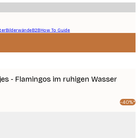
ter
Bilderwände
B2B
How To Guide
es - Flamingos im ruhigen Wasser
-40%*