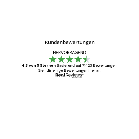
Kundenbewertungen
HERVORRAGEND
4.3 von 5 Sternen
Basierend auf 71423 Bewertungen.
Sieh dir einige Bewertungen hier an.
Verifizierter Käufer
Kundenbewertungen
Alles wie immer zügig, schnell, sicher
verpackt und ein stressfreier Einkauf
gewesen.
5 Jun
Edit D