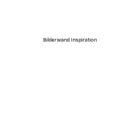
-40%*
Croissants und Kaffee Poster
Strand Gras Poster
Ab 7,77 €
12,95 €
Bilderwand Inspiration