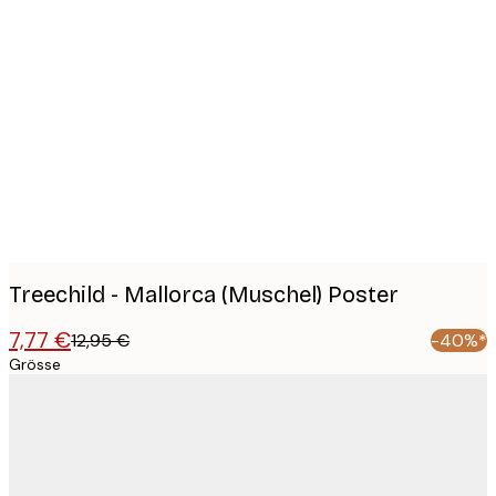
Product
images
Treechild - Mallorca (Muschel) Poster
7,77 €
12,95 €
-40%*
Grösse